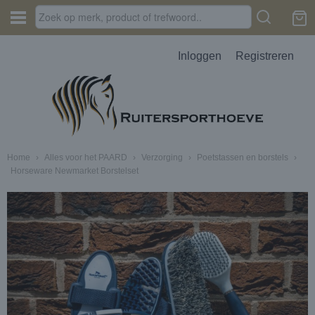
Inloggen
Registreren
Home
›
Alles voor het PAARD
›
Verzorging
›
Poetstassen en borstels
›
Horseware Newmarket Borstelset