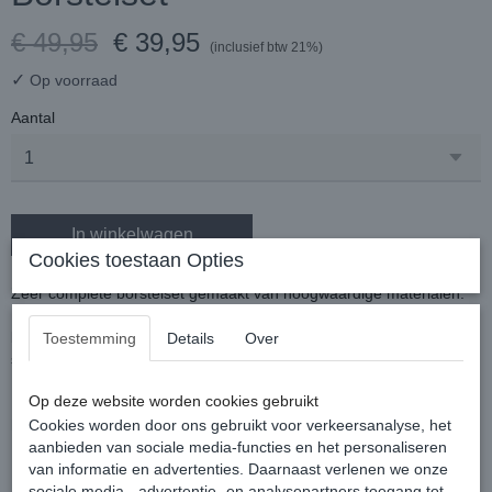
€ 49,95
€ 39,95
(inclusief btw 21%)
✓
Op voorraad
Aantal
In winkelwagen
Cookies toestaan Opties
Zeer complete borstelset gemaakt van hoogwaardige materialen.
De set bevat een flexi borstel, flexi roskam, harde borstel, zachte
borstel, hoevenkrabber met borstel, zweetmes en een manen- en
Toestemming
Details
Over
staartborstel.
Deze borstelset past perfect bij de Horseware Newmarket poetstas.
Op deze website worden cookies gebruikt
Deze set is verpakt in een praktische pvc tas met een geweven
handvat.
Cookies worden door ons gebruikt voor verkeersanalyse, het
Kleur: Witney Navy
aanbieden van sociale media-functies en het personaliseren
van informatie en advertenties. Daarnaast verlenen we onze
sociale media-, advertentie- en analysepartners toegang tot