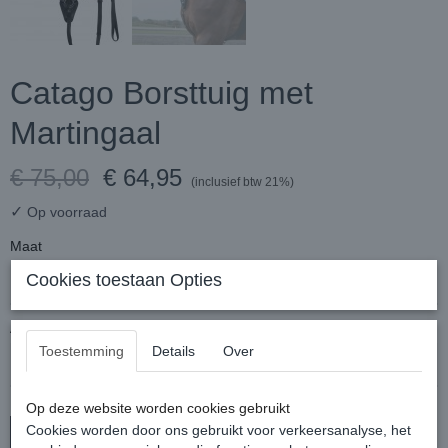
Catago Borsttuig met
Martingaal
€ 75,00
€ 64,95
(inclusief btw 21%)
✓
Op voorraad
Maat
Cookies toestaan Opties
Aantal
Toestemming
Details
Over
Op deze website worden cookies gebruikt
Cookies worden door ons gebruikt voor verkeersanalyse, het
In winkelwagen