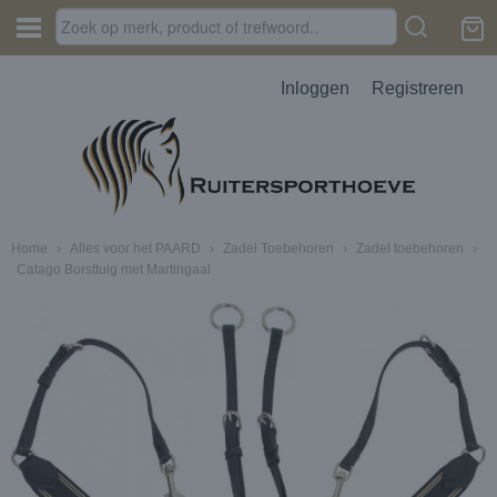
Inloggen
Registreren
Home
›
Alles voor het PAARD
›
Zadel Toebehoren
›
Zadel toebehoren
›
Catago Borsttuig met Martingaal