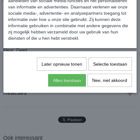
aanbieden van sociale media-functies en het personaliseren
van informatie en advertenties. Daarnaast verlenen we onze
Zeer soepel borsttuig van hoogwaardig zacht leer voor optimaal
sociale media-, advertentie- en analysepartners toegang tot
comfort.
informatie over hoe u onze site gebruikt. Zij kunnen deze
Het borsttuig is voorzien van elastische banden voor extra
informatie gebruiken in combinatie met andere gegevens die
bewegingsvrijheid.
zij mogelijk hebben verzameld door uw gebruik van hun
Ook is deze voorzien van een afneembare martingaal zodat je
diensten of die u hen hebt verstrekt.
deze makkelijk kunt bevestigen.
Kleur: Zwart
Later opnieuw tonen
Selectie toestaan
Alles toestaan
Nee, niet akkoord
Reacties
Ook interessant