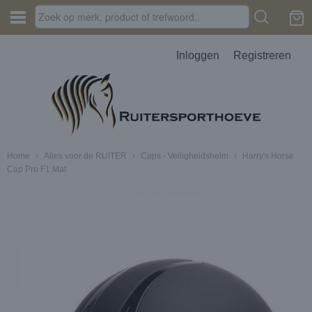
Inloggen
Registreren
Home
›
Alles voor de RUITER
›
Caps - Veiligheidshelm
›
Harry's Horse
Cap Pro F1 Mat