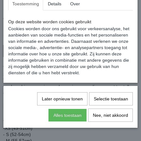
Toestemming
Details
Over
Aantal
Op deze website worden cookies gebruikt
Cookies worden door ons gebruikt voor verkeersanalyse, het
aanbieden van sociale media-functies en het personaliseren
van informatie en advertenties. Daarnaast verlenen we onze
sociale media-, advertentie- en analysepartners toegang tot
In winkelwagen
informatie over hoe u onze site gebruikt. Zij kunnen deze
informatie gebruiken in combinatie met andere gegevens die
zij mogelijk hebben verzameld door uw gebruik van hun
Veiligheidscap met een mat zwarte buitenschaal en een glanzende
diensten of die u hen hebt verstrekt.
zwarte rand in het midden.
Tevens voorzien van meerdere ventilatiesleuven, uitneembare,
wasbare binnenvoering en de cap is eenvoudig op maat te stellen
door middel van een draaiknop.
Later opnieuw tonen
Selectie toestaan
De cap heeft de EN1384:2023 normering, dus voldoet aan de
nieuwste veiligheidseisen.
Kleur: Zwart
Alles toestaan
Nee, niet akkoord
Verkrijgbaar in:
-XS (49-51cm)
- S (52-54cm)
- M (55-57cm)