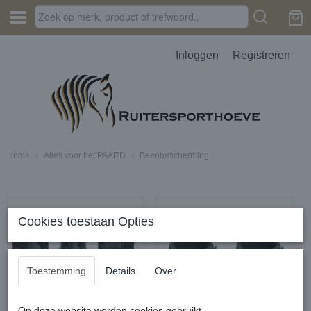
Inloggen
Registreren
Home
›
Alles voor het PAARD
›
Beenbescherming
Cookies toestaan Opties
Toestemming
Details
Over
Op deze website worden cookies gebruikt