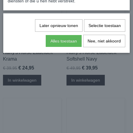
diensten of die u hen hebt verstrekt.
Later opnieuw tonen
Selectie toestaan
Alles toestaan
Nee, niet akkoord
Harry's Horse Zadeldek
Harry's Horse Zadeldek
Krama
Softshell Navy
€ 24,95
€ 39,95
€ 39,95
€ 49,95
In winkelwagen
In winkelwagen