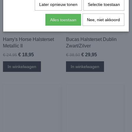
Later opnieuw tonen
Selectie toestaan
Alles toestaan
Nee, niet akkoord
Harry's Horse Halsterset
Bucas Halsterset Dublin
Metallic II
Zwart/Zilver
€ 18,95
€ 29,95
€ 24,95
€ 38,50
In winkelwagen
In winkelwagen