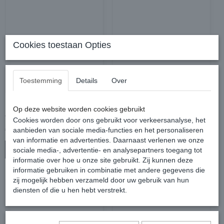
Cookies toestaan Opties
Toestemming
Details
Over
Harry's Horse Halsterset
Harry's Horse Halsterset
Op deze website worden cookies gebruikt
Jochberg Dress Blues
Jochberg Black
Cookies worden door ons gebruikt voor verkeersanalyse, het
€ 24,95
€ 24,95
€ 29,95
€ 29,95
aanbieden van sociale media-functies en het personaliseren
van informatie en advertenties. Daarnaast verlenen we onze
In winkelwagen
In winkelwagen
sociale media-, advertentie- en analysepartners toegang tot
informatie over hoe u onze site gebruikt. Zij kunnen deze
informatie gebruiken in combinatie met andere gegevens die
zij mogelijk hebben verzameld door uw gebruik van hun
diensten of die u hen hebt verstrekt.