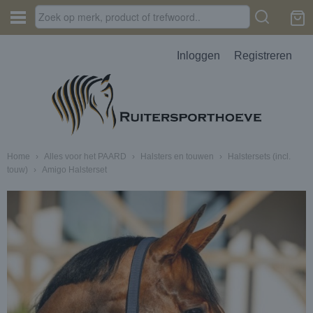
Inloggen
Registreren
Home
›
Alles voor het PAARD
›
Halsters en touwen
›
Halstersets (incl.
touw)
›
Amigo Halsterset