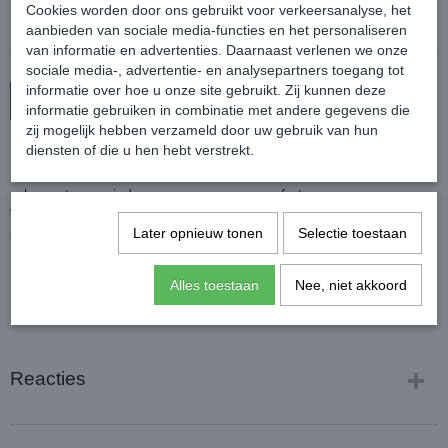
Cookies worden door ons gebruikt voor verkeersanalyse, het
aanbieden van sociale media-functies en het personaliseren
van informatie en advertenties. Daarnaast verlenen we onze
sociale media-, advertentie- en analysepartners toegang tot
informatie over hoe u onze site gebruikt. Zij kunnen deze
In winkelwagen
informatie gebruiken in combinatie met andere gegevens die
zij mogelijk hebben verzameld door uw gebruik van hun
diensten of die u hen hebt verstrekt.
Een stijlvolle en duurzame halsterset van Amigo.
Het halster is gevoerd bij de neusriem en kopstuk om het risico op
schuren te verminderen en voor meer comfort.
Verstelbaar aan het kopstuk en aan de kin. En voorzien van een
Later opnieuw tonen
Selectie toestaan
clipsluiting aan de kaak.
Inclusief bijpassend halstertouw met muskatonsluiting.
Kleur: Zwart of Navy
Alles toestaan
Nee, niet akkoord
Reacties