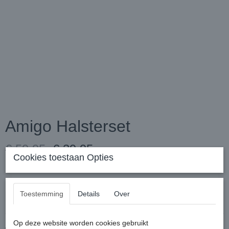
Amigo Halsterset
€ 59,95
€ 39,95
(inclusief btw 21%)
Cookies toestaan Opties
✓
Op voorraad
Uitvoering
Toestemming
Details
Over
Op deze website worden cookies gebruikt
Aantal