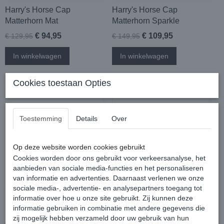
Harry's Horse Cap
Harry's Horse Cap
Matterhorn Mat
Matterhorn Sparkle
€ 94,95
€ 109,95
€ 129,95
€ 149,95
In winkelwagen
In winkelwagen
Cookies toestaan Opties
Toestemming
Details
Over
Op deze website worden cookies gebruikt
Cookies worden door ons gebruikt voor verkeersanalyse, het
aanbieden van sociale media-functies en het personaliseren
van informatie en advertenties. Daarnaast verlenen we onze
sociale media-, advertentie- en analysepartners toegang tot
Harry's Horse Cap Quartz
Harry's Horse Cap Mont
informatie over hoe u onze site gebruikt. Zij kunnen deze
informatie gebruiken in combinatie met andere gegevens die
Blanc Glossy
zij mogelijk hebben verzameld door uw gebruik van hun
€ 37,95
€ 109,95
€ 44,95
€ 149,95