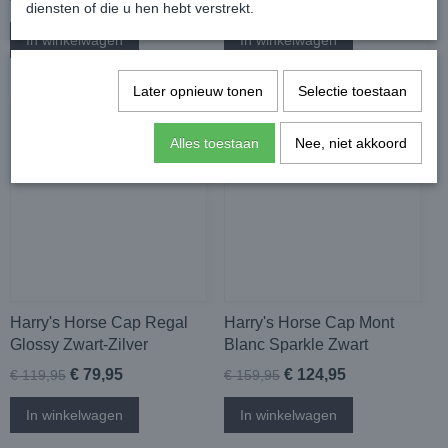
diensten of die u hen hebt verstrekt.
In winkelwagen
In winkelwagen
Later opnieuw tonen
Selectie toestaan
Alles toestaan
Nee, niet akkoord
Harry's Horse Cap Regal
Harry's Horse Cap Mont
Glossy Zwart-Zilver
Blanc Sparkle Zwart
€ 79,95
€ 124,95
€ 119,95
€ 159,95
In winkelwagen
In winkelwagen