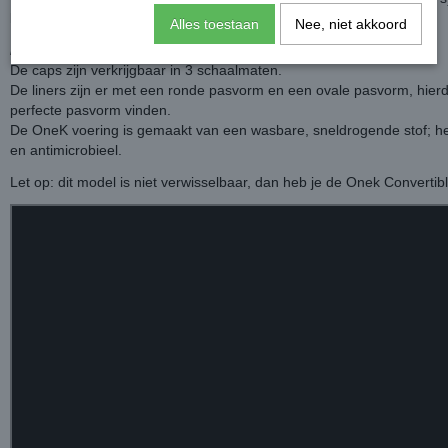
klittenbandsluiting en een fast-tex gesp.
Alles toestaan
Nee, niet akkoord
Maatvoering
De caps zijn verkrijgbaar in 3 schaalmaten.
De liners zijn er met een ronde pasvorm en een ovale pasvorm, hierd
perfecte pasvorm vinden.
De OneK voering is gemaakt van een wasbare, sneldrogende stof; he
en antimicrobieel.
Let op: dit model is niet verwisselbaar, dan heb je de Onek Convertib