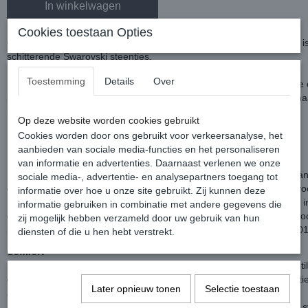
In winkelwagen
Cookies toestaan Opties
Chique veiligheidscap met een zwart glanzende top en front, de rail 
schitterende Swarovski steentjes.
Dit model heeft een normale klep (geen brede zonneklep).
Toestemming
Details
Over
De cap word geleverd inclusief een gratis liner, dit is de uitneembar
binnenvoering (beschikbaar in rond of ovaal). Geef de benodigde maa
informatie" in je winkelwagen.
Op deze website worden cookies gebruikt
Niet op voorraad? De levertijd is circa 5 werkdagen.
Cookies worden door ons gebruikt voor verkeersanalyse, het
Kleur: Zwart
aanbieden van sociale media-functies en het personaliseren
Veiligheid staat voorop!
van informatie en advertenties. Daarnaast verlenen we onze
De OneK helmen zijn samengesteld uit een polycarbonaat en geava
sociale media-, advertentie- en analysepartners toegang tot
composiet spuitgegoten buitenschaal gecombineerd met een EPS voe
informatie over hoe u onze site gebruikt. Zij kunnen deze
De EPS voering is het belangrijkste onderdeel voor impactabsorptie 
informatie gebruiken in combinatie met andere gegevens die
gebruikt uitsluitend EPS van hoge kwaliteit met een dichtheid waardo
zij mogelijk hebben verzameld door uw gebruik van hun
is voor impactabsorptie. Goedgekeurd volgens VG01 en EN1382-201
diensten of die u hen hebt verstrekt.
Comfort
De OneK cap biedt een zeer hoge mate van ventilatie met twee venti
de voorkant, twee ventilatieopeningen aan de zijkanten, één ventilat
Later opnieuw tonen
Selectie toestaan
achterkant en twee ventilatieopeningen in het midden.
De cap heeft een comfortabel gevoerd harnas met een voering van s