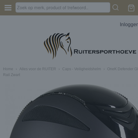
Inlogge
Home
›
Alles voor de RUITER
›
Caps - Veiligheidshelm
›
OneK Defender Gl
Rail Zwart