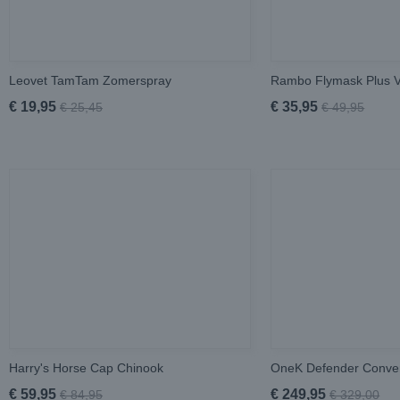
Leovet TamTam Zomerspray
Rambo Flymask Plus 
€ 19,95
€ 35,95
€ 25,45
€ 49,95
Harry's Horse Cap Chinook
OneK Defender Conver
€ 59,95
€ 249,95
€ 84,95
€ 329,00