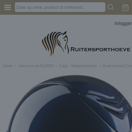
Inlogge
Home
›
Alles voor de RUITER
›
Caps - Veiligheidshelm
›
OneK Avancé Conv