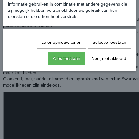
informatie gebruiken in combinatie met andere gegevens die
Maatvoering
zij mogelijk hebben verzameld door uw gebruik van hun
De caps zijn verkrijgbaar in 3 schaalmaten.
diensten of die u hen hebt verstrekt.
De liners zijn er met een ronde pasvorm en een ovale pasvorm, hierd
perfecte pasvorm vinden.
De OneK voering is gemaakt van een wasbare, sneldrogende stof; he
en antimicrobieel.
Later opnieuw tonen
Selectie toestaan
Ontwerp
Deze helmen bieden de perfecte combinatie tussen geavanceerde te
Alles toestaan
Nee, niet akkoord
mooi design.
Met genoeg functies om iedereen aan te spreken die op zoek is naar
maar kan bieden.
Glanzend, mat, suède, glimmend en sprankelend van echte Swarovski
mogelijkheden zijn eindeloos.