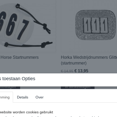
s Horse Startnummers
Horka Wedstrijdnummers Glitt
(startnummer)
€ 13,95
€ 14,95
 toestaan Opties
✓
orraad
Op voorraad
nkelwagen
In winkelwagen
mming
Details
Over
ebsite worden cookies gebruikt