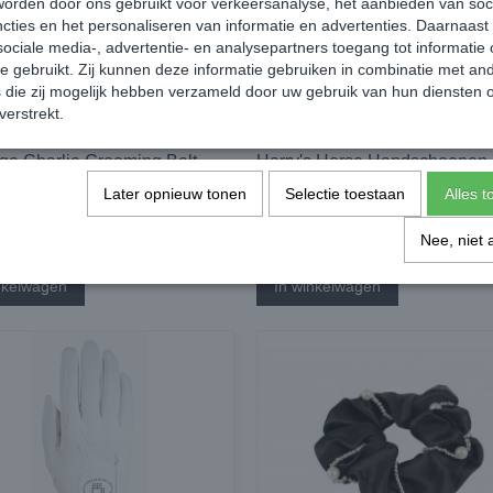
orden door ons gebruikt voor verkeersanalyse, het aanbieden van soc
cties en het personaliseren van informatie en advertenties. Daarnaast
ociale media-, advertentie- en analysepartners toegang tot informatie
te gebruikt. Zij kunnen deze informatie gebruiken in combinatie met an
die zij mogelijk hebben verzameld door uw gebruik van hun diensten o
verstrekt.
ge Charlie Grooming Belt
Harry's Horse Handschoenen
TopGrip Wit
Later opnieuw tonen
Selectie toestaan
Alles 
€ 14,95
€ 17,95
€ 21,95
Nee, niet 
✓
orraad
Op voorraad
nkelwagen
In winkelwagen