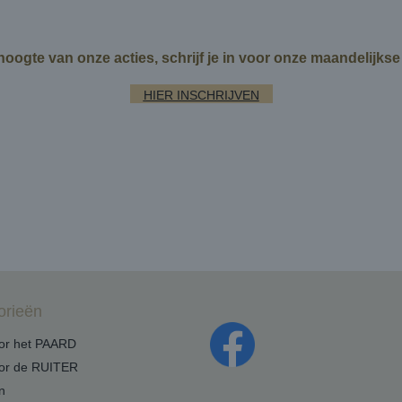
 hoogte van onze acties, schrijf je in voor onze maandelijks
HIER INSCHRIJVEN
orieën
oor het PAARD
oor de RUITER
n