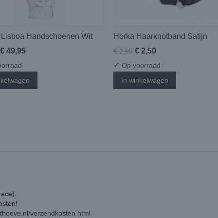
 Lisboa Handschoenen Wit
Horka Haarknotband Satijn
€ 49,95
€ 2,50
€ 2,95
✓
orraad
Op voorraad
nkelwagen
In winkelwagen
race).
kosten!
rthoeve.nl/verzendkosten.html