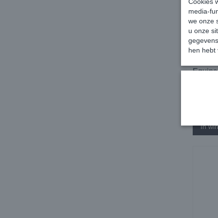
Cookies w
media-fun
we onze s
u onze si
gegevens 
hen hebt 
Equipa
€ 22,95
✓
Op vo
In wi