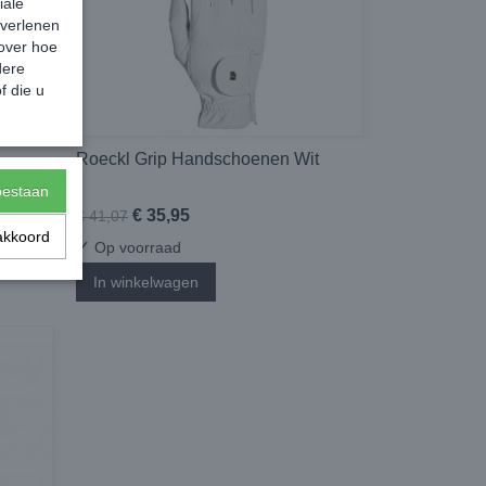
iale
 verlenen
 over hoe
dere
f die u
Roeckl Grip Handschoenen Wit
toestaan
€ 35,95
€ 41,07
akkoord
✓
Op voorraad
In winkelwagen