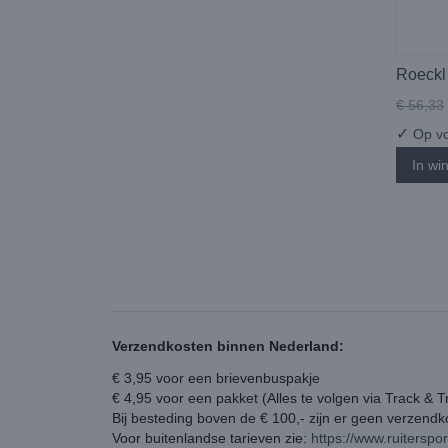
Roeckl
€ 56,33
✓
Op vo
In wi
Verzendkosten binnen Nederland:
€ 3,95 voor een brievenbuspakje
€ 4,95 voor een pakket (Alles te volgen via Track & T
Bij besteding boven de € 100,- zijn er geen verzend
Voor buitenlandse tarieven zie:
https://www.ruiterspo