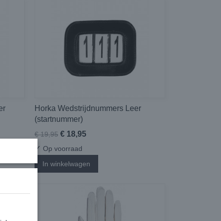
er
Horka Wedstrijdnummers Leer
(startnummer)
€ 18,95
€ 19,95
✓
Op voorraad
In winkelwagen