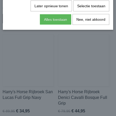
Grip
Later opnieuw tonen
Selectie toestaan
€ 49,95
€ 34,95
€ 89,95
€ 89,95
In winkelwagen
In winkelwagen
Alles toestaan
Nee, niet akkoord
Harry's Horse Rijbroek San
Harry's Horse Rijbroek
Lucas Full Grip Navy
Denici Cavalli Bosque Full
Grip
€ 34,95
€ 44,95
€ 89,95
€ 79,95