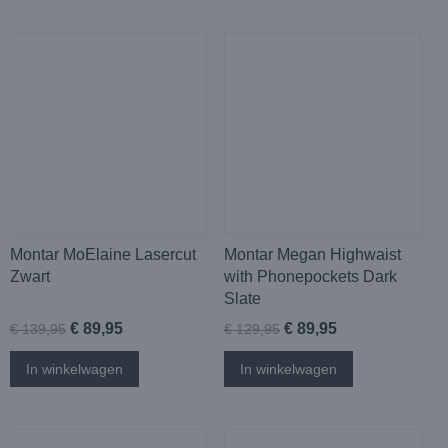
Montar MoElaine Lasercut
Montar Megan Highwaist
Zwart
with Phonepockets Dark
Slate
€ 89,95
€ 89,95
€ 139,95
€ 129,95
In winkelwagen
In winkelwagen