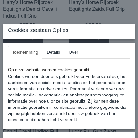
Harry's Horse Rijbroek
Harry's Horse Rijbroek
Equitights Denici Cavalli
Equitights Zaida Full Grip
Indigo Full Grip
€ 39,95
€ 39,95
€ 69,95
€ 69,95
Cookies toestaan Opties
In winkelwagen
In winkelwagen
Toestemming
Details
Over
Op deze website worden cookies gebruikt
Cookies worden door ons gebruikt voor verkeersanalyse, het
aanbieden van sociale media-functies en het personaliseren
van informatie en advertenties. Daarnaast verlenen we onze
sociale media-, advertentie- en analysepartners toegang tot
informatie over hoe u onze site gebruikt. Zij kunnen deze
informatie gebruiken in combinatie met andere gegevens die
zij mogelijk hebben verzameld door uw gebruik van hun
diensten of die u hen hebt verstrekt.
Harry's Horse Rijbroek
Harry's Horse Rijbroek San
Denici Cavalli Indigo Full
Lucas Full Grip Zwart