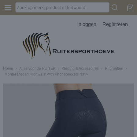
Inloggen
Registreren
Home
›
Alles voor de RUITER
›
Kleding & Accessoires
›
Rijbroeken
›
Montar Megan Highwaist with Phonepockets Navy