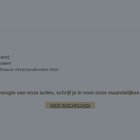
race).
kosten!
rthoeve.nl/verzendkosten.html
 hoogte van onze acties, schrijf je in voor onze maandelijks
HIER INSCHRIJVEN