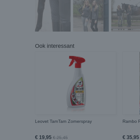
Ook interessant
Leovet TamTam Zomerspray
Rambo F
€ 19,95
€ 35,95
€ 25,45