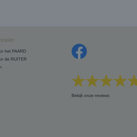
orieën
oor het PAARD
oor de RUITER
n
Bekijk onze reviews