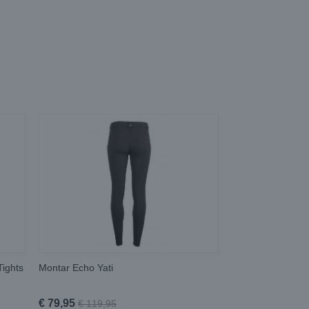
Tights
Montar Echo Yati
€ 79,95
€ 119,95