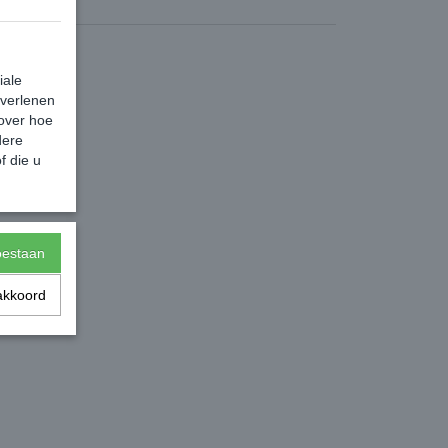
iale
 verlenen
 over hoe
dere
f die u
toestaan
akkoord