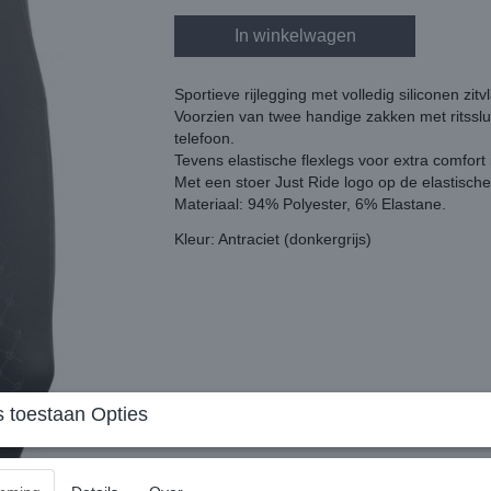
In winkelwagen
Sportieve rijlegging met volledig siliconen zitv
Voorzien van twee handige zakken met ritssluit
telefoon.
Tevens elastische flexlegs voor extra comfort i
Met een stoer Just Ride logo op de elastische 
Materiaal: 94% Polyester, 6% Elastane.
Kleur: Antraciet (donkergrijs)
 toestaan Opties
Reacties