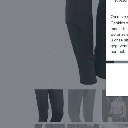
Toeste
Op deze w
Cookies w
media-fun
we onze s
u onze si
gegevens 
hen hebt 