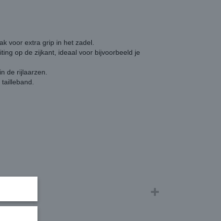
lak voor extra grip in het zadel.
ing op de zijkant, ideaal voor bijvoorbeeld je
n de rijlaarzen.
tailleband.