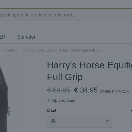
TER
Sieraden
Rijbroeken
›
Harry's Horse Equitights Just Ride Urban Full Grip
Harry's Horse Equit
Full Grip
€ 69,95
€ 34,95
(inclusief btw 21%)
✓
Op voorraad
Maat