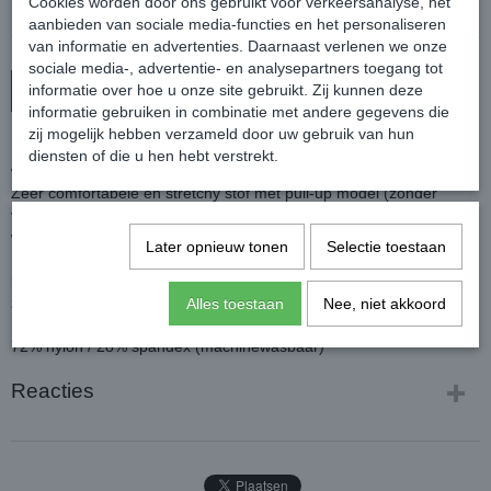
Cookies worden door ons gebruikt voor verkeersanalyse, het
aanbieden van sociale media-functies en het personaliseren
van informatie en advertenties. Daarnaast verlenen we onze
sociale media-, advertentie- en analysepartners toegang tot
informatie over hoe u onze site gebruikt. Zij kunnen deze
In winkelwagen
informatie gebruiken in combinatie met andere gegevens die
zij mogelijk hebben verzameld door uw gebruik van hun
Equitights paardrijlegging met siliconen zitvlak, speciaal voor de
diensten of die u hen hebt verstrekt.
winter.
Zeer comfortabele en stretchy stof met pull-up model (zonder
voorsluiting) en zachte voering aan de binnenkant voor meer
warmte.
Later opnieuw tonen
Selectie toestaan
De rijbroek heeft contrast pipings aan de zijkant, logo op het linker
bovenbeen, rondgenaaid zitvlak met siliconen voor extra grip in het
zadel en lycra inzet aan de broekspijpen.
Alles toestaan
Nee, niet akkoord
Kleur: Zwart of Navy
72% nylon / 28% spandex (machinewasbaar)
Reacties