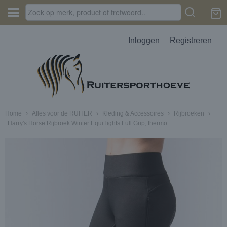
Inloggen
Registreren
Home
›
Alles voor de RUITER
›
Kleding & Accessoires
›
Rijbroeken
›
Harry's Horse Rijbroek Winter EquiTights Full Grip, thermo