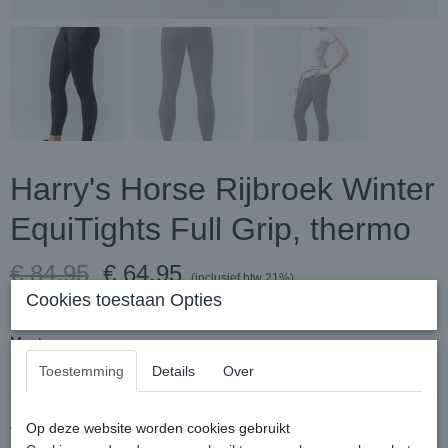
Harry's Horse Rijbroek Winter
EquiTights Full Grip, thermo
€ 84,95
€ 64,95
(inclusief btw 21%)
Cookies toestaan Opties
✓
Op voorraad
Maat
Toestemming
Details
Over
Aantal
Op deze website worden cookies gebruikt