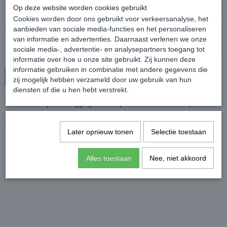
Op deze website worden cookies gebruikt
Cookies worden door ons gebruikt voor verkeersanalyse, het
Aantal
aanbieden van sociale media-functies en het personaliseren
van informatie en advertenties. Daarnaast verlenen we onze
sociale media-, advertentie- en analysepartners toegang tot
informatie over hoe u onze site gebruikt. Zij kunnen deze
informatie gebruiken in combinatie met andere gegevens die
In winkelwagen
zij mogelijk hebben verzameld door uw gebruik van hun
diensten of die u hen hebt verstrekt.
Technische rijbroek legging met chique decoratief detail op de
onderrug.
Voorzien van fullseat siliconen griptechnologie voor extra grip in het
Later opnieuw tonen
Selectie toestaan
zadel.
De rijbroek heeft handige zakken, voor bijvoorbeeld je mobiele
telefoon, langs zowel de linker- als de rechterkant.
Alles toestaan
Nee, niet akkoord
Kleur: Zwart