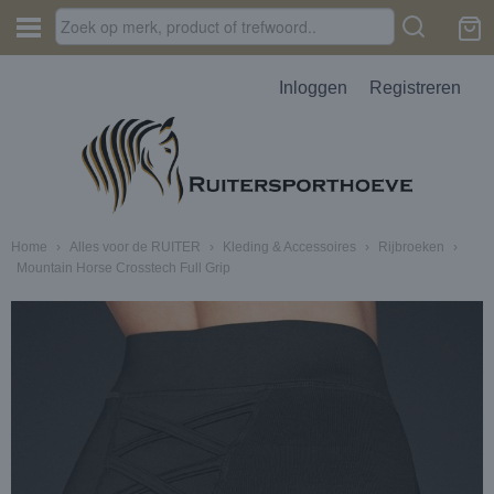
Inloggen
Registreren
Home
›
Alles voor de RUITER
›
Kleding & Accessoires
›
Rijbroeken
›
Mountain Horse Crosstech Full Grip