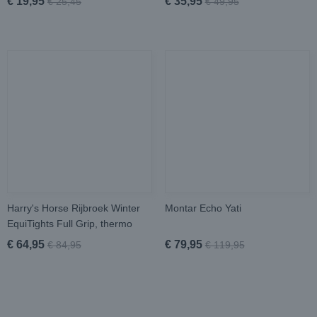
€ 19,95
€ 35,95
€ 25,45
€ 49,95
Harry's Horse Rijbroek Winter
Montar Echo Yati
EquiTights Full Grip, thermo
€ 64,95
€ 79,95
€ 84,95
€ 119,95