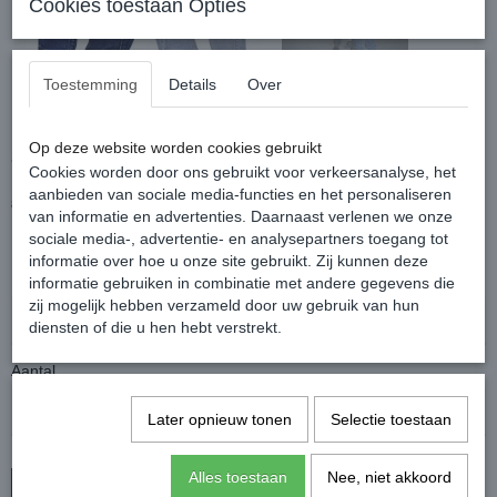
Cookies toestaan Opties
Toestemming
Details
Over
Harry's Horse Rijbroek Denim
Just Ride Lavender Full Grip
Op deze website worden cookies gebruikt
Cookies worden door ons gebruikt voor verkeersanalyse, het
aanbieden van sociale media-functies en het personaliseren
€ 79,95
€ 34,95
(inclusief btw 21%)
van informatie en advertenties. Daarnaast verlenen we onze
sociale media-, advertentie- en analysepartners toegang tot
✓
Op voorraad
informatie over hoe u onze site gebruikt. Zij kunnen deze
Maat
informatie gebruiken in combinatie met andere gegevens die
zij mogelijk hebben verzameld door uw gebruik van hun
diensten of die u hen hebt verstrekt.
Aantal
Later opnieuw tonen
Selectie toestaan
Alles toestaan
Nee, niet akkoord
In winkelwagen