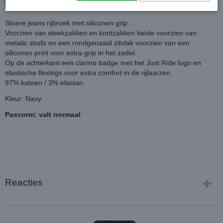
Stoere jeans rijbroek met siliconen grip.
Voorzien van steekzakken en kontzakken beide voorzien van
metalic studs en een rondgenaaid zitvlak voorzien van een
siliconen print voor extra grip in het zadel.
Op de achterkant een clarino badge met het Just Ride logo en
elastische flexlegs voor extra comfort in de rijlaarzen.
97% katoen / 3% elastan
Kleur: Navy
Pasvorm: valt normaal
Reacties