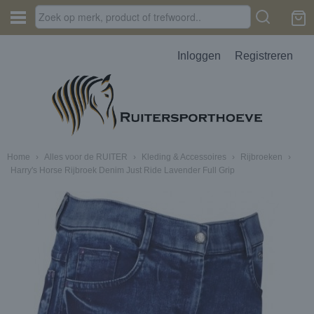
Inloggen
Registreren
Home
›
Alles voor de RUITER
›
Kleding & Accessoires
›
Rijbroeken
›
Harry's Horse Rijbroek Denim Just Ride Lavender Full Grip