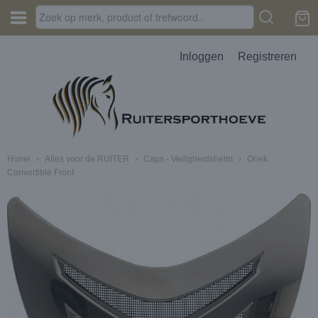
Inloggen
Registreren
Home
›
Alles voor de RUITER
›
Caps - Veiligheidshelm
›
Onek
Convertible Front