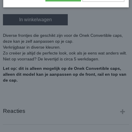
In winkelwagen
Diverse frontjes die geschikt zijn voor de Onek Convertible caps,
deze kan je zelf aanpassen op je cap.
Verkrijgbaar in diverse kleuren.
Zo creëer je altijd de perfecte look, ook als je eens wat anders wilt.
Niet op voorraad? De levertijd is circa 5 werkdagen.
Let op: dit is alleen mogelijk op de Onek Convertible caps,
alleen dit model kan je aanpassen op de front, rail en top van
de cap.
Reacties