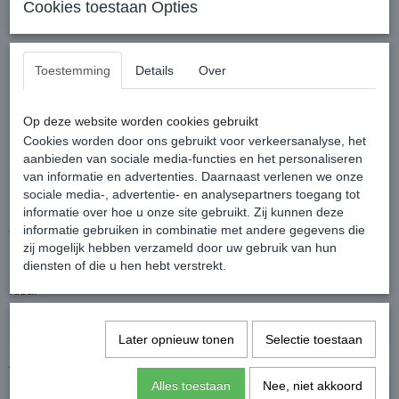
Cookies toestaan Opties
Toestemming
Details
Over
Op deze website worden cookies gebruikt
Cookies worden door ons gebruikt voor verkeersanalyse, het
aanbieden van sociale media-functies en het personaliseren
van informatie en advertenties. Daarnaast verlenen we onze
Onek Convertible Front
sociale media-, advertentie- en analysepartners toegang tot
informatie over hoe u onze site gebruikt. Zij kunnen deze
€ 27,00
€ 23,95
informatie gebruiken in combinatie met andere gegevens die
(inclusief btw 21%)
zij mogelijk hebben verzameld door uw gebruik van hun
✓
Op voorraad
diensten of die u hen hebt verstrekt.
Kleur
Later opnieuw tonen
Selectie toestaan
Aantal
Alles toestaan
Nee, niet akkoord