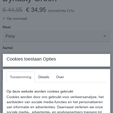
€ 44,95
€ 34,95
(inclusief btw 21%)
✓
Op voorraad
Maat
Aantal
Cookies toestaan Opties
In winkelwagen
Toestemming
Details
Over
Een stijlvolle en duurzame halsterset van Horseware Amigo.
Op deze website worden cookies gebruikt
Het halster is gevoerd bij de neusriem en kopstuk om het risico op
Cookies worden door ons gebruikt voor verkeersanalyse, het
schuren te verminderen en voor meer comfort.
aanbieden van sociale media-functies en het personaliseren
Verstelbaar aan het kopstuk en aan de kin. En voorzien van een
van informatie en advertenties. Daarnaast verlenen we onze
clipsluiting aan de kaak.
sociale media-, advertentie- en analysepartners toegang tot