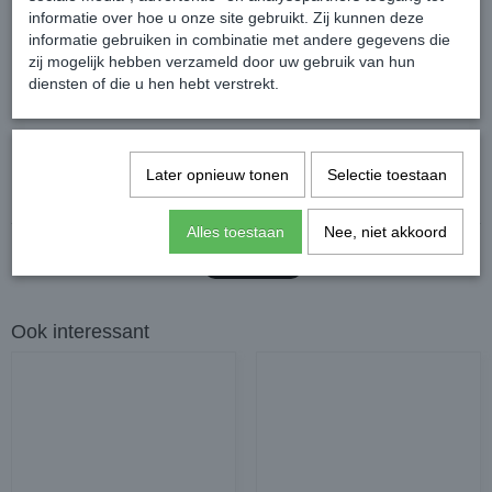
Inclusief bijpassend halstertouw met muskatonsluiting.
informatie over hoe u onze site gebruikt. Zij kunnen deze
Kleur: Dynasty Green
informatie gebruiken in combinatie met andere gegevens die
zij mogelijk hebben verzameld door uw gebruik van hun
diensten of die u hen hebt verstrekt.
Reacties
Later opnieuw tonen
Selectie toestaan
Alles toestaan
Nee, niet akkoord
Ook interessant