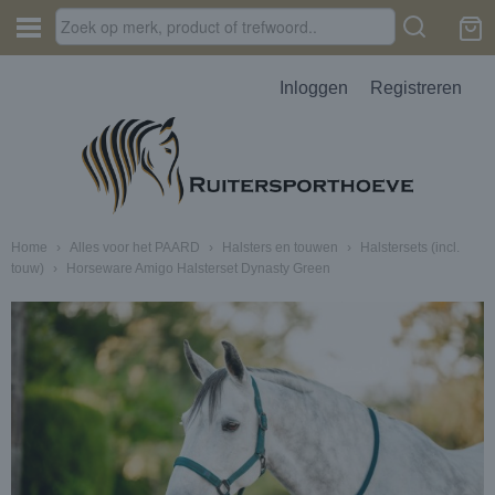
Inloggen
Registreren
Home
›
Alles voor het PAARD
›
Halsters en touwen
›
Halstersets (incl.
touw)
›
Horseware Amigo Halsterset Dynasty Green