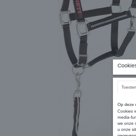
Cookies
Toeste
Op deze w
Cookies w
media-fun
we onze s
u onze si
gegevens 