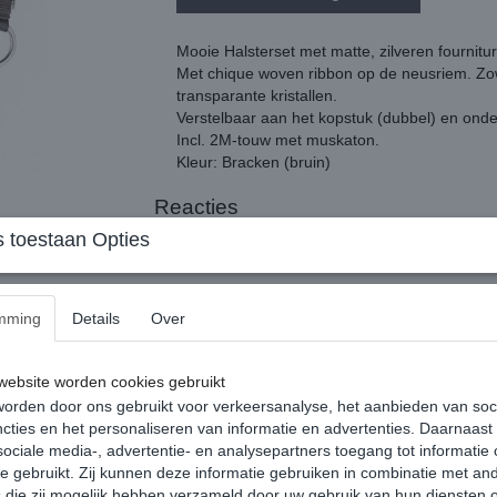
Mooie Halsterset met matte, zilveren fournit
Met chique woven ribbon op de neusriem. Zowe
transparante kristallen.
Verstelbaar aan het kopstuk (dubbel) en onde
Incl. 2M-touw met muskaton.
Kleur: Bracken (bruin)
Reacties
 toestaan Opties
mming
Details
Over
ebsite worden cookies gebruikt
orden door ons gebruikt voor verkeersanalyse, het aanbieden van soc
cties en het personaliseren van informatie en advertenties. Daarnaast
ociale media-, advertentie- en analysepartners toegang tot informatie
te gebruikt. Zij kunnen deze informatie gebruiken in combinatie met an
die zij mogelijk hebben verzameld door uw gebruik van hun diensten o