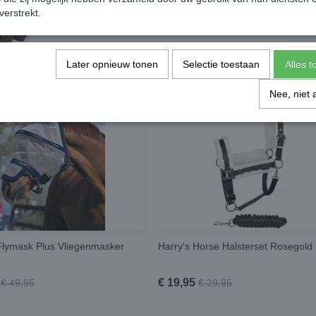
verstrekt.
Later opnieuw tonen
Selectie toestaan
Alles 
Nee, niet 
lymask Plus Vliegenmasker
Harry's Horse Halsterset Rosegold
€ 19,95
€ 49,95
€ 29,95