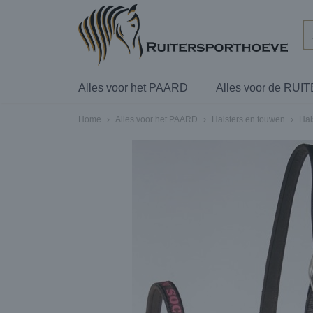
Alles voor het PAARD
Alles voor de RUI
Home
›
Alles voor het PAARD
›
Halsters en touwen
›
Hal