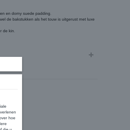
uren en domy suede padding.
l de bakstukken als het touw is uitgerust met luxe
r de kin.
iale
 verlenen
 over hoe
dere
f die u