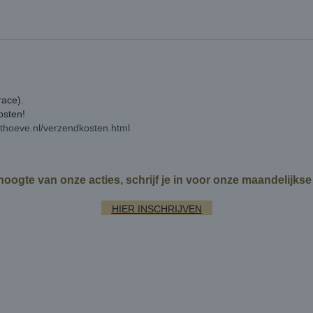
race).
kosten!
rthoeve.nl/verzendkosten.html
 hoogte van onze acties, schrijf je in voor onze maandelijks
HIER INSCHRIJVEN