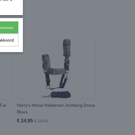
toestaan
akkoord
 Fur
Harry's Horse Halsterset Jochberg Dress
Blues
€ 24,95
€ 29,95