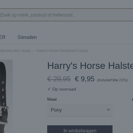
TER
Sieraden
stersets (incl. touw)
›
Harry's Horse Halsterset Crystal
Harry's Horse Halste
€ 29,95
€ 9,95
(inclusief btw 21%)
✓
Op voorraad
Maat
In winkelwagen