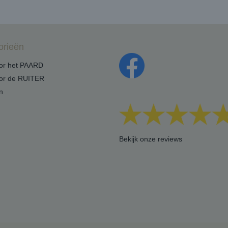
orieën
oor het PAARD
oor de RUITER
n
Bekijk onze reviews