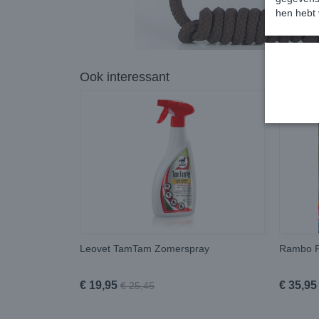
hen hebt 
Ook interessant
Leovet TamTam Zomerspray
Rambo F
€ 19,95
€ 35,95
€ 25,45