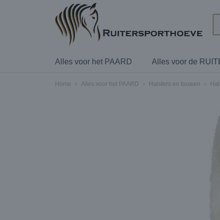
Alles voor het PAARD
Alles voor de RUI
Home
›
Alles voor het PAARD
›
Halsters en touwen
›
Hal