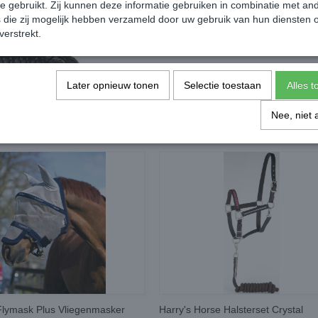
te gebruikt. Zij kunnen deze informatie gebruiken in combinatie met an
die zij mogelijk hebben verzameld door uw gebruik van hun diensten o
verstrekt.
Later opnieuw tonen
Selectie toestaan
Alles 
Nee, niet 
lymask Plus Vliegenmasker
Harry's Horse Halsterset Crystal