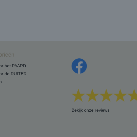
orieën
oor het PAARD
oor de RUITER
n
Bekijk onze reviews