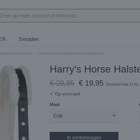
TER
Sieraden
stersets (incl. touw)
›
Harry's Horse Halsterset Rosegold Fur
Harry's Horse Halst
€ 29,95
€ 19,95
(inclusief btw 21%)
✓
Op voorraad
Maat
In winkelwagen