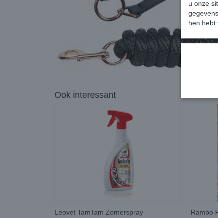
u onze si
gegevens 
hen hebt 
Ook interessant
Leovet TamTam Zomerspray
Rambo F