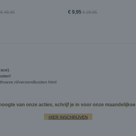
€ 9,95
€ 49,95
€ 29,95
race).
kosten!
rthoeve.nl/verzendkosten.html
 hoogte van onze acties, schrijf je in voor onze maandelijks
HIER INSCHRIJVEN