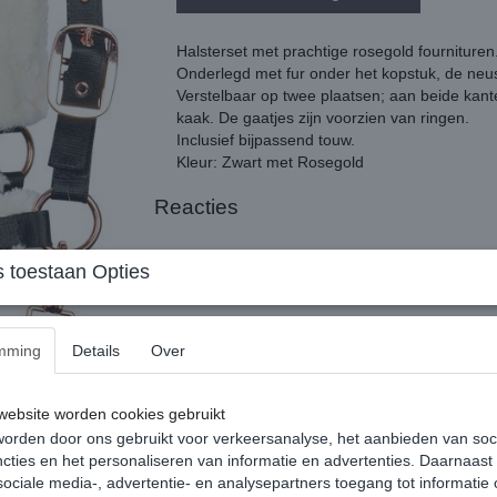
Halsterset met prachtige rosegold fournituren
Onderlegd met fur onder het kopstuk, de neu
Verstelbaar op twee plaatsen; aan beide kante
kaak. De gaatjes zijn voorzien van ringen.
Inclusief bijpassend touw.
Kleur: Zwart met Rosegold
Reacties
 toestaan Opties
mming
Details
Over
ebsite worden cookies gebruikt
orden door ons gebruikt voor verkeersanalyse, het aanbieden van soc
cties en het personaliseren van informatie en advertenties. Daarnaast
ociale media-, advertentie- en analysepartners toegang tot informatie