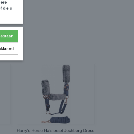
dere
f die u
toestaan
akkoord
Harry's Horse Halsterset Jochberg Dress