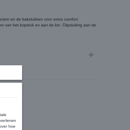
.
sriem en de bakstukken voor extra comfort.
n van het kopstuk en aan de kin. Clipsluiting aan de
iale
 verlenen
 over hoe