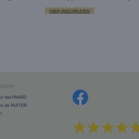
HIER INSCHRIJVEN
orieën
oor het PAARD
oor de RUITER
n