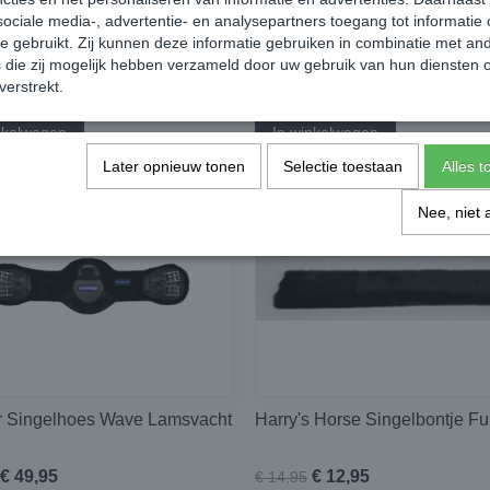
s Horse Dressuursingel
Harry's Horse E-motion
ociale media-, advertentie- en analysepartners toegang tot informatie
een
Dressuursingel
te gebruikt. Zij kunnen deze informatie gebruiken in combinatie met an
die zij mogelijk hebben verzameld door uw gebruik van hun diensten o
€ 34,95
€ 39,95
€ 49,95
verstrekt.
✓
orraad
Op voorraad
nkelwagen
In winkelwagen
Later opnieuw tonen
Selectie toestaan
Alles 
Nee, niet 
r Singelhoes Wave Lamsvacht
Harry's Horse Singelbontje Fu
€ 49,95
€ 12,95
€ 14,95