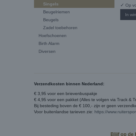
Singels
✓
Op vo
Beugelriemen
In wi
Beugels
Zadel toebehoren
Hoefschoenen
Birth Alarm
Diversen
Verzendkosten binnen Nederland:
€ 3,95 voor een brievenbuspakje
€ 4,95 voor een pakket (Alles te volgen via Track & T
Bij besteding boven de € 100,- zijn er geen verzend
Voor buitenlandse tarieven zie:
https://www.ruiterspo
Blijf op de