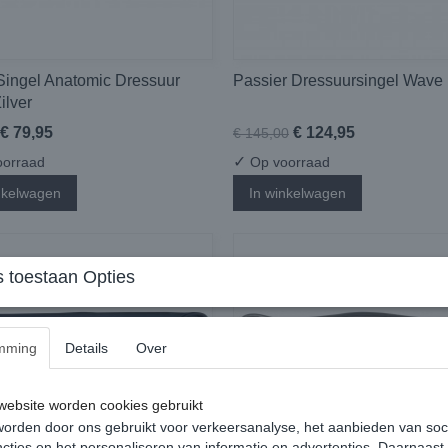
Singel Anatomic Dressuur
Passier Dressuursingel Wave
ilver
€ 79,95
€ 124,95
€ 145,00
✓
orraad
Op voorraad
nkelwagen
In winkelwagen
 toestaan Opties
mming
Details
Over
ebsite worden cookies gebruikt
orden door ons gebruikt voor verkeersanalyse, het aanbieden van soc
cties en het personaliseren van informatie en advertenties. Daarnaast