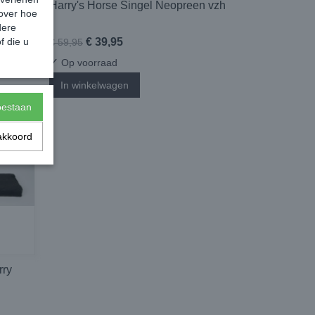
Harry's Horse Singel Neopreen vzh
 over hoe
dere
f die u
€ 39,95
€ 59,95
✓
Op voorraad
In winkelwagen
toestaan
akkoord
rry