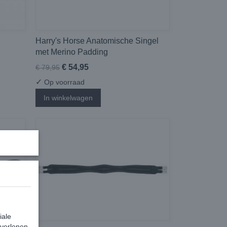
Harry's Horse Anatomische Singel
met Merino Padding
€ 54,95
€ 79,95
✓
Op voorraad
In winkelwagen
iale
 verlenen