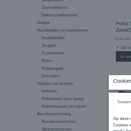
Zomerdekens
Dekens toebehoren
Dekjes
Horka 
Zwart/Z
Hoofdstellen en toebehoren
Hoofdstellen
€ 99,95
Teugels
✓
Op vo
Frontriemen
In wi
Bitten
Hulpteugels
Oornetjes
Cookies
Halsters en touwen
Halsters
Halstersets (incl. touw)
Toeste
Halstertouwen en Lijnen
Beenbescherming
Op deze w
Beenbeschermers
Cookies w
Springschoenen
media-fun