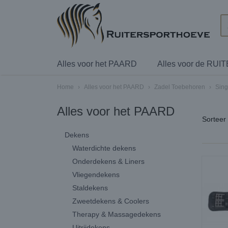
Alles voor het PAARD
Alles voor de RUI
Home
›
Alles voor het PAARD
›
Zadel Toebehoren
›
Sing
Alles voor het PAARD
Sortee
Dekens
Waterdichte dekens
Onderdekens & Liners
Vliegendekens
Staldekens
Zweetdekens & Coolers
Therapy & Massagedekens
Uitrijdekens