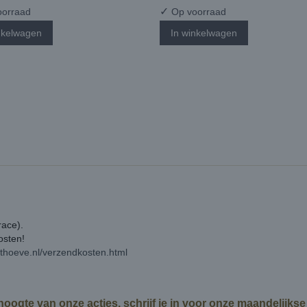
✓
orraad
Op voorraad
nkelwagen
In winkelwagen
race).
kosten!
rthoeve.nl/verzendkosten.html
 hoogte van onze acties, schrijf je in voor onze maandelijks