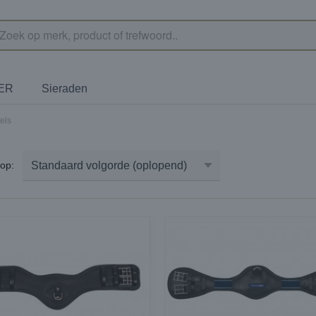
TER
Sieraden
els
r op: