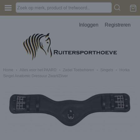
Inloggen
Registreren
Home
›
Alles voor het PAARD
›
Zadel Toebehoren
›
Singels
›
Horka
Singel Anatomic Dressuur Zwart/Zilver