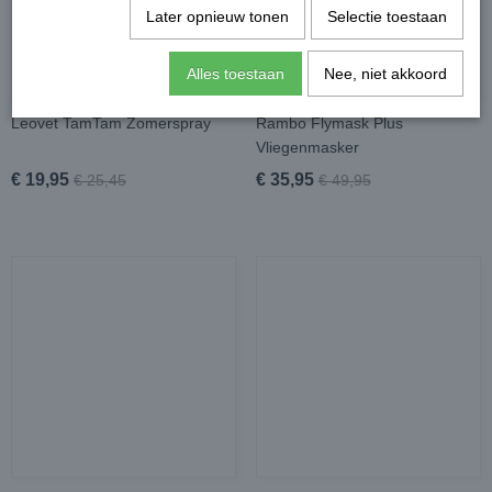
Later opnieuw tonen
Selectie toestaan
Alles toestaan
Nee, niet akkoord
Leovet TamTam Zomerspray
Rambo Flymask Plus
Vliegenmasker
€ 19,95
€ 35,95
€ 25,45
€ 49,95