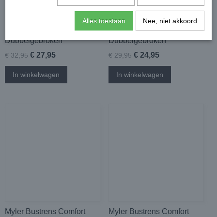
Harry's Horse Watertrens
Harry's Horse Watertrens
Alles toestaan
Nee, niet akkoord
Sweet Iron Anatomisch
Sweet Iron
Dubbelgebroken
Dubbelgebroken
€ 27,95
€ 24,95
€ 32,95
€ 29,95
In winkelwagen
In winkelwagen
Myler Bustrens Comfort
Myler Bustrens Comfort