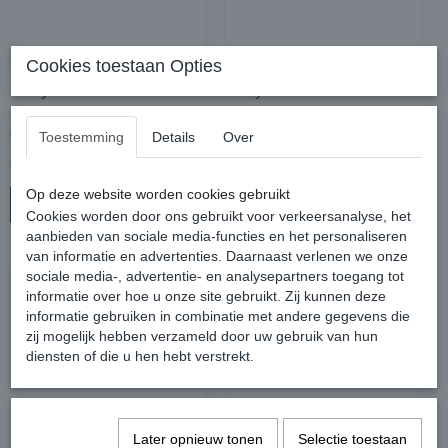
Cookies toestaan Opties
Harry's Horse Bustrens
Harry's Horse Bustrens
anatomisch
Sweet Iron Anatomisch
dubbelgebroken Roll-R
Dubbelgebroken
Toestemming
Details
Over
€ 29,95
€ 29,95
€ 34,95
€ 39,95
Op deze website worden cookies gebruikt
In winkelwagen
In winkelwagen
Cookies worden door ons gebruikt voor verkeersanalyse, het
aanbieden van sociale media-functies en het personaliseren
van informatie en advertenties. Daarnaast verlenen we onze
sociale media-, advertentie- en analysepartners toegang tot
informatie over hoe u onze site gebruikt. Zij kunnen deze
informatie gebruiken in combinatie met andere gegevens die
zij mogelijk hebben verzameld door uw gebruik van hun
diensten of die u hen hebt verstrekt.
Later opnieuw tonen
Selectie toestaan