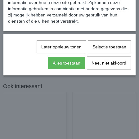
informatie over hoe u onze site gebruikt. Zij kunnen deze
Vervaardigd van hoogwaardig RVS
informatie gebruiken in combinatie met andere gegevens die
Ring: 10,5cm/55mm, overige maten/65mm
zij mogelijk hebben verzameld door uw gebruik van hun
Dikte: 14mm
diensten of die u hen hebt verstrekt.
Reacties
Later opnieuw tonen
Selectie toestaan
Alles toestaan
Nee, niet akkoord
Ook interessant