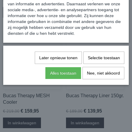
€ 39,95
€ 139,95
€ 49,95
€ 199,00
van informatie en advertenties. Daarnaast verlenen we onze
sociale media-, advertentie- en analysepartners toegang tot
In winkelwagen
In winkelwagen
informatie over hoe u onze site gebruikt. Zij kunnen deze
informatie gebruiken in combinatie met andere gegevens die
zij mogelijk hebben verzameld door uw gebruik van hun
diensten of die u hen hebt verstrekt.
Later opnieuw tonen
Selectie toestaan
Alles toestaan
Nee, niet akkoord
Bucas Therapy MESH
Bucas Therapy Liner 150gr.
Cooler
€ 159,95
€ 139,95
€ 219,00
€ 189,00
In winkelwagen
In winkelwagen