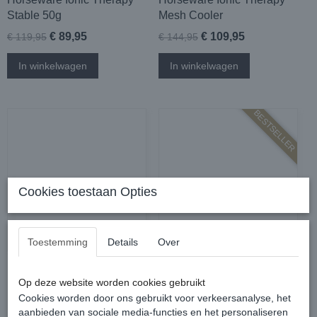
Stable 50g
Mesh Cooler
€ 89,95
€ 109,95
€ 119,95
€ 144,95
In winkelwagen
In winkelwagen
BESTSELLER
Cookies toestaan Opties
Toestemming
Details
Over
Horseware Ionic Therapy
Bucas Therapy Cooler
Mesh Cooler Hals
Op deze website worden cookies gebruikt
(halsdeel)
Cookies worden door ons gebruikt voor verkeersanalyse, het
aanbieden van sociale media-functies en het personaliseren