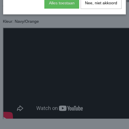
Daarnaast is het mogelijk om een hals aan de deken te bevestigen, de
Alles toestaan
Nee, niet akkoord
verkrijgbaar.
Deze deken is los te gebruiken maar ook als onderdeken.
Kleur: Navy/Orange