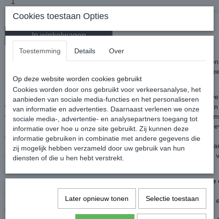
Cookies toestaan Opties
In winkelwagen
Toestemming
Details
Over
Bucas heeft een
Recuptex Therapy
deken ontwikkeld die niet allee
problemen voorkomt, maar ook kan helpen bij de behandeling van e
Op deze website worden cookies gebruikt
aandoeningen.
Cookies worden door ons gebruikt voor verkeersanalyse, het
De Recuptex stof werkt als een kooi, het gewatteerde Recuptex bove
aanbieden van sociale media-functies en het personaliseren
weerspiegeld de magnetische velden in het lichaam. Het behoud va
van informatie en advertenties. Daarnaast verlenen we onze
velden stimuleert de bloedcirculatie en zuurstoftoevoer in het lichaa
sociale media-, advertentie- en analysepartners toegang tot
paard. Die geneest en vermindert zowel zwelling en ontsteking en be
informatie over hoe u onze site gebruikt. Zij kunnen deze
genezing.
informatie gebruiken in combinatie met andere gegevens die
Deze therapy deken is de ideale keuze voor de behandeling van pa
zij mogelijk hebben verzameld door uw gebruik van hun
chronische artritis of rugproblemen en helpt bij het ​​herstel proces te 
diensten of die u hen hebt verstrekt.
natuurlijke beschermde omgeving.
Deze MESH cooler is ook goed te gebruiken tijdens de warmere
zijkanten zijn voorzien van mesh vliegenstof.
Later opnieuw tonen
Selectie toestaan
De deken is voorzien van de Snap-lock magnetische voorsluiting en 
voorsluiting met klittenbandoverslag, kruissingels en een bilkoord.