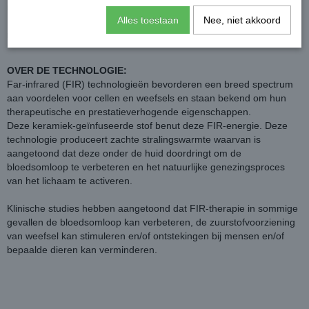
ringen waar deze liner eenvoudig aan vast gemaakt kan worden.
Alles toestaan
Nee, niet akkoord
De onderdeken is bedoeld voor Rambo, Rhino en Amigo dekens,
maar is meestal ook passend onder andere merken dekens.
OVER DE TECHNOLOGIE:
Far-infrared (FIR) technologieën bevorderen een breed spectrum
aan voordelen voor cellen en weefsels en staan ​​bekend om hun
therapeutische en prestatieverhogende eigenschappen.
Deze keramiek-geïnfuseerde stof benut deze FIR-energie. Deze
technologie produceert zachte stralingswarmte waarvan is
aangetoond dat deze onder de huid doordringt om de
bloedsomloop te verbeteren en het natuurlijke genezingsproces
van het lichaam te activeren.
Klinische studies hebben aangetoond dat FIR-therapie in sommige
gevallen de bloedsomloop kan verbeteren, de zuurstofvoorziening
van weefsel kan stimuleren en/of ontstekingen bij mensen en/of
bepaalde dieren kan verminderen.