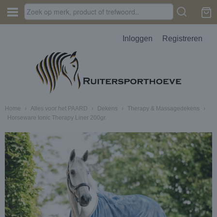
Inloggen
Registreren
Home
›
Alles voor het PAARD
›
Dekens
›
Therapy & Massagedekens
›
Horseware Ionic Therapy Liner 200gr.