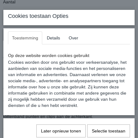
Aantal
Cookies toestaan Opties
In winkelwagen
Toestemming
Details
Over
Met deze Ionic liner verander je je buitendeken heel gemakkelijk in
Op deze website worden cookies gebruikt
een warme therapeutische deken.
Cookies worden door ons gebruikt voor verkeersanalyse, het
De Ionic Therapy deken maakt gebruik van ver ontwikkelde
aanbieden van sociale media-functies en het personaliseren
infraroodtechnologie die de bloedsomloop stimuleert en zorgt voor
van informatie en advertenties. Daarnaast verlenen we onze
meer comfort en sneller herstel.
sociale media-, advertentie- en analysepartners toegang tot
De keramische voering absorbeert lichaamswarmte en reflecteert
informatie over hoe u onze site gebruikt. Zij kunnen deze
deze terug als milde infraroodstralen.
informatie gebruiken in combinatie met andere gegevens die
Dit bevordert de algehele spier- en vachtgezondheid, helpt om
zij mogelijk hebben verzameld door uw gebruik van hun
ontstekingen te verminderen en verlicht de spierstijfheid.
diensten of die u hen hebt verstrekt.
De liner is voorzien van een 200 grams vulling, voorsluiting,
klittenband punten en clips aan de achterkant.
De buitenkant van de liner is gemaakt van ademend 210T
polyester.
Later opnieuw tonen
Selectie toestaan
Dekens voorzien van het Horseware Liner System hebben extra