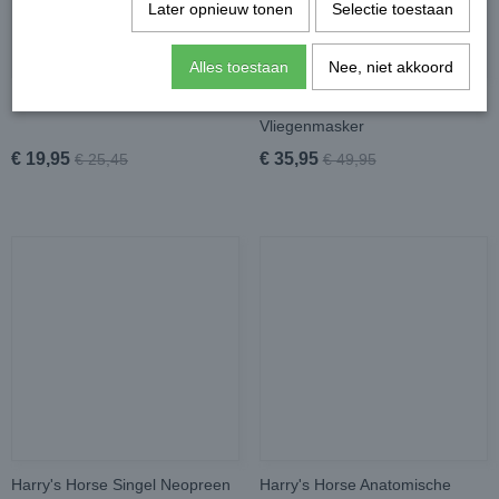
Later opnieuw tonen
Selectie toestaan
Alles toestaan
Nee, niet akkoord
Leovet TamTam Zomerspray
Rambo Flymask Plus
Vliegenmasker
€ 19,95
€ 35,95
€ 25,45
€ 49,95
Harry's Horse Singel Neopreen
Harry's Horse Anatomische