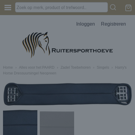
Inloggen
Registreren
Home
›
Alles voor het PAARD
›
Zadel Toebehoren
›
Singels
›
Harry's
Horse Dressuursingel Neopreen