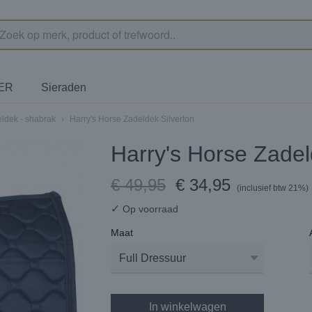
TER
Sieraden
ldek - shabrak
›
Harry's Horse Zadeldek Silverton
Harry's Horse Zadel
€ 49,95
€ 34,95
(inclusief btw 21%)
✓
Op voorraad
Maat
In winkelwagen