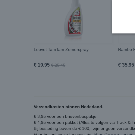
Leovet TamTam Zomerspray
Rambo F
€ 19,95
€ 35,95
€ 25,45
Verzendkosten binnen Nederland:
€ 3,95 voor een brievenbuspakje
€ 4,95 voor een pakket (Alles te volgen via Track & T
Bij besteding boven de € 100,- zijn er geen verzend
Voor buitenlandse tarieven zie:
https://www.ruiterspo