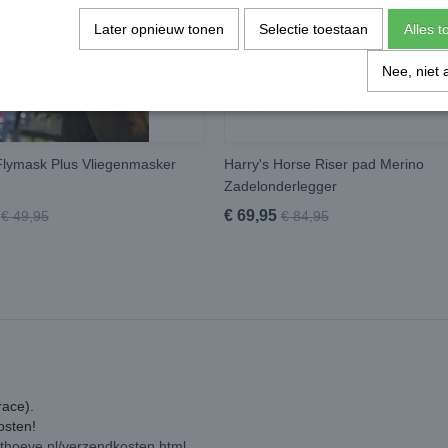
Later opnieuw tonen
Selectie toestaan
Alles 
Nee, niet 
lymask Plus Vliegenmasker
Harry's Horse Riser pad Merino
Zadelonderlegger
€ 69,95
€ 49,95
€ 84,95
race).
kosten!
rthoeve.nl/verzendkosten.html