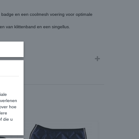
al badge en een coolmesh voering voor optimale
en van klittenband en een singellus.
vulling
iale
 verlenen
 over hoe
dere
f die u