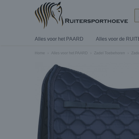
Alles voor het PAARD
Alles voor de RUI
Home
›
Alles voor het PAARD
›
Zadel Toebehoren
›
Zade