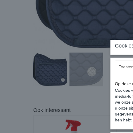
Cookies
Toeste
Op deze w
Cookies w
media-fun
we onze s
u onze si
Ook interessant
gegevens 
hen hebt 