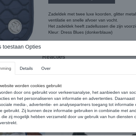
Zadeldek met twee luxe koorden, glitter met
ventilatie en snelle afvoer van vocht.
Het zadeldek heeft zadellussen die zijn voorzi
Kleur: Dress Blues (donkerblauw)
100% polyester, 0.8cm foam en 400gr polyfill 
 toestaan Opties
Reacties
mming
Details
Over
ebsite worden cookies gebruikt
orden door ons gebruikt voor verkeersanalyse, het aanbieden van soc
cties en het personaliseren van informatie en advertenties. Daarnaast
ociale media-, advertentie- en analysepartners toegang tot informatie
te gebruikt. Zij kunnen deze informatie gebruiken in combinatie met an
die zij mogelijk hebben verzameld door uw gebruik van hun diensten o
verstrekt.