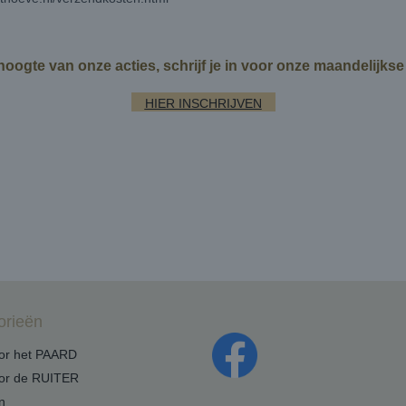
 hoogte van onze acties, schrijf je in voor onze maandelijks
HIER INSCHRIJVEN
orieën
oor het PAARD
oor de RUITER
n