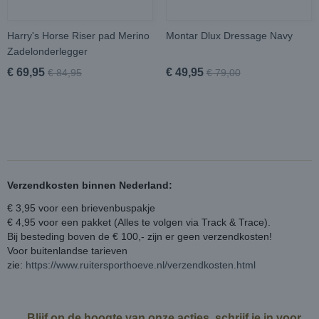
Harry's Horse Riser pad Merino
Montar Dlux Dressage Navy
Zadelonderlegger
€ 69,95
€ 49,95
€ 84,95
€ 79,00
Verzendkosten binnen Nederland:
€ 3,95 voor een brievenbuspakje
€ 4,95 voor een pakket (Alles te volgen via Track & Trace).
Bij besteding boven de € 100,- zijn er geen verzendkosten!
Voor buitenlandse tarieven
zie:
https://www.ruitersporthoeve.nl/verzendkosten.html
Blijf op de hoogte van onze acties, schrijf je in voor