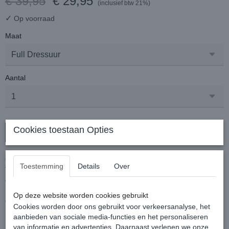
€ 39,95
€ 29,95
(inclusief btw 21%)
✓
Op voorraad
Maat
Aantal
Cookies toestaan Opties
In winkelwagen
Chique zadeldek met rondom een sierkoord en een piping.
Toestemming
Details
Over
Tevens voorzien van een sneldrogende meshstof voering voor
optimale ventilatie en een snelle afvoer van vocht.
Het zadeldek heeft zadellussen die zijn voorzien van klittenband en
Op deze website worden cookies gebruikt
een singellus.
Cookies worden door ons gebruikt voor verkeersanalyse, het
Kleur: Blueberry
aanbieden van sociale media-functies en het personaliseren
van informatie en advertenties. Daarnaast verlenen we onze