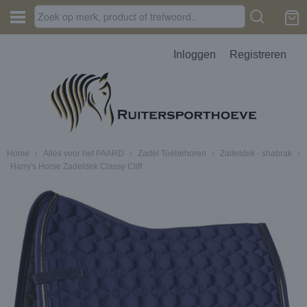
Inloggen
Registreren
Home
›
Alles voor het PAARD
›
Zadel Toebehoren
›
Zadeldek - shabrak
›
Harry's Horse Zadeldek Classy Cliff