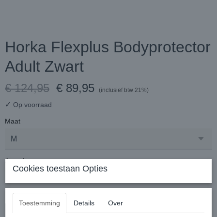
Horka Flexplus Bodyprotector
Adult Zwart
€ 124,95
€ 89,95
(inclusief btw 21%)
✓
Op voorraad
Maat
Aantal
Cookies toestaan Opties
Toestemming
Details
Over
In winkelwagen