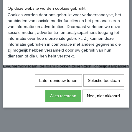
Op deze website worden cookies gebruikt
De Horka FlexPlus bodyprotector is een comfortabel veiligheidsvest
Cookies worden door ons gebruikt voor verkeersanalyse, het
voor volwassenen.
aanbieden van sociale media-functies en het personaliseren
De opbouw van kleine EVA foam blokjes in het vest zorgen voor
van informatie en advertenties. Daarnaast verlenen we onze
bewegingsvrijheid en een betere vorming om het lichaam.
sociale media-, advertentie- en analysepartners toegang tot
Deze bodyprotector is goedgekeurd en gecertificeerd volgens de
informatie over hoe u onze site gebruikt. Zij kunnen deze
EN 13158:2018 Level 3 normering door de firma Critt Sport te
informatie gebruiken in combinatie met andere gegevens die
Chatellerault in Frankrijk. Dit is een van de testinstituten (notified
zij mogelijk hebben verzameld door uw gebruik van hun
bodies) die is aangesteld door de Europese Unie om producten te
diensten of die u hen hebt verstrekt.
testen en te keuren naar de geldende veiligheidsnormen.
EVA Memory foam: de foam blokken zullen zich lichtelijk aanpassen
naar de vorm van het lichaam door warmte.
Later opnieuw tonen
Selectie toestaan
Wasvoorschrift: 30 graden met de hand
Materiaal: Buitenzijde: 100% nylon Binnenzijde: 60% nylon, 20%
lycra Voering: EVA Memory foam
Alles toestaan
Nee, niet akkoord