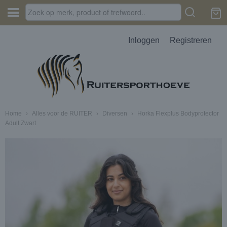
Inloggen
Registreren
Home
›
Alles voor de RUITER
›
Diversen
›
Horka Flexplus Bodyprotector
Adult Zwart