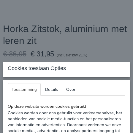
Horka Zitstok, aluminium met
leren zit
€ 36,95
€ 31,95
(inclusief btw 21%)
✓
Op voorraad
Cookies toestaan Opties
Aantal
Toestemming
Details
Over
In winkelwagen
Op deze website worden cookies gebruikt
Cookies worden door ons gebruikt voor verkeersanalyse, het
aanbieden van sociale media-functies en het personaliseren
Verstelbare zitstok van aluminium met lederen zitting.
van informatie en advertenties. Daarnaast verlenen we onze
Door de inklapbare zitting is de zitstok makkelijk mee te nemen.
sociale media-, advertentie- en analysepartners toegang tot