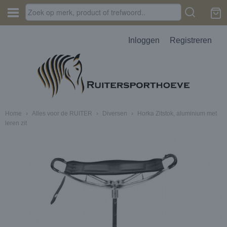
Inloggen
Registreren
Home
›
Alles voor de RUITER
›
Diversen
›
Horka Zitstok, aluminium met
leren zit