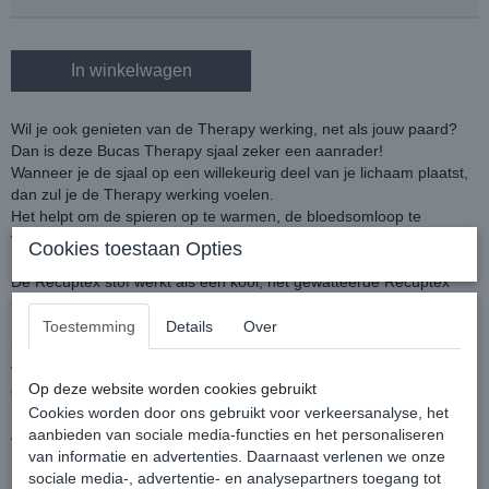
In winkelwagen
Wil je ook genieten van de Therapy werking, net als jouw paard?
Dan is deze Bucas Therapy sjaal zeker een aanrader!
Wanneer je de sjaal op een willekeurig deel van je lichaam plaatst,
dan zul je de Therapy werking voelen.
Het helpt om de spieren op te warmen, de bloedsomloop te
verbeteren en eventuele spierpijn te verzachten.
Cookies toestaan Opties
De Recuptex stof werkt als een kooi, het gewatteerde Recuptex
bovenste deel weerspiegeld de magnetische velden in je lichaam.
Het behoud van deze magnetische velden stimuleert de
Toestemming
Details
Over
bloedcirculatie en zuurstoftoevoer in je lichaam. Die geneest en
vermindert zowel zwelling en ontsteking en bevordert een snellere
Op deze website worden cookies gebruikt
genezing.
Kleur: Navy/Orange
Cookies worden door ons gebruikt voor verkeersanalyse, het
Afmeting: 130 x 40 cm
aanbieden van sociale media-functies en het personaliseren
van informatie en advertenties. Daarnaast verlenen we onze
sociale media-, advertentie- en analysepartners toegang tot