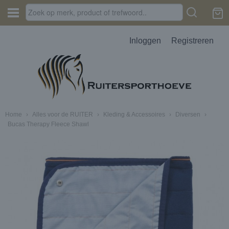
Inloggen
Registreren
Home
›
Alles voor de RUITER
›
Kleding & Accessoires
›
Diversen
›
Bucas Therapy Fleece Shawl