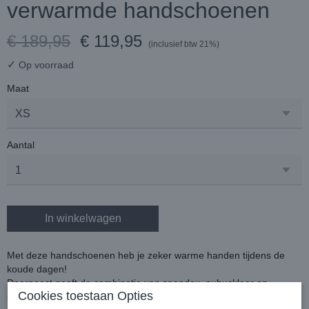
verwarmde handschoenen
€ 189,95
€ 119,95
(inclusief btw 21%)
✓
Op voorraad
Maat
Aantal
In winkelwagen
Met deze handschoenen heb je zeker warme handen tijdens de
koude dagen!
Daarnaast geeft de combinatie van spandex, nubuckleer en
Cookies toestaan Opties
softshell-stoffen deze handschoen een gelikte look en feel met