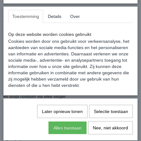
gegarandeerd comfort.
De handschoenen zijn electrisch verwarmd met Dual Power-
Toestemming
Details
Over
technologie. Bij deze set worden 2 accu's mee geleverd van 7,4
Volt, een volle accu gaat maximaal 4:50 uur mee
De accu bevestig je eenvoudig in het binnenzakje met rits van het
Op deze website worden cookies gebruikt
hoge gedeelte van de handschoen. (de accu heeft een afmeting
Cookies worden door ons gebruikt voor verkeersanalyse, het
van 6x4x1,5 cm).
aanbieden van sociale media-functies en het personaliseren
De Spark handschoen heeft een handige knop die de batterijstatus
van informatie en advertenties. Daarnaast verlenen we onze
en het huidige energieniveau aangeeft.
sociale media-, advertentie- en analysepartners toegang tot
Er zijn vier verschillende intensiteitsniveaus die met één druk op de
informatie over hoe u onze site gebruikt. Zij kunnen deze
knop met 20% kunnen worden aangepast.
informatie gebruiken in combinatie met andere gegevens die
Elk niveau wordt in een eigen kleur aangegeven, zodat je
zij mogelijk hebben verzameld door uw gebruik van hun
gemakkelijk kunt zien of de hitte aan staat.
diensten of die u hen hebt verstrekt.
De verwarmingsdraad bevind zich aan de bovenkant van de hand
en loopt rondom via elke vinger.
De handschoenen zijn niet bedoeld om mee te rijden, maar wel
Later opnieuw tonen
Selectie toestaan
voor werk in en om de stal, op de fiets, tijdens wandelingen etc.
Inhoud Macna Spark Kit
:
Alles toestaan
Nee, niet akkoord
- 2 Spark handschoenen
- 2 accu's 7,4 Volt