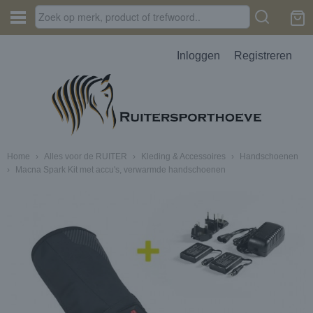
Inloggen
Registreren
Home
›
Alles voor de RUITER
›
Kleding & Accessoires
›
Handschoenen
›
Macna Spark Kit met accu's, verwarmde handschoenen