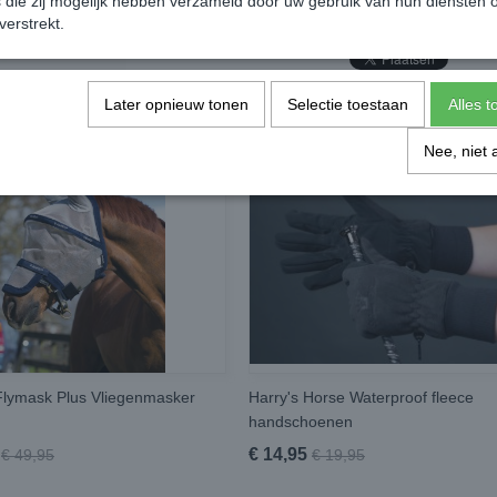
die zij mogelijk hebben verzameld door uw gebruik van hun diensten o
verstrekt.
Later opnieuw tonen
Selectie toestaan
Alles 
Nee, niet 
lymask Plus Vliegenmasker
Harry's Horse Waterproof fleece
handschoenen
€ 14,95
€ 49,95
€ 19,95