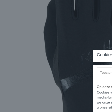
Cookies
Toeste
Op deze w
Cookies w
media-fun
we onze s
u onze si