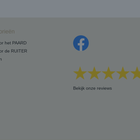
orieën
oor het PAARD
oor de RUITER
n
Bekijk onze reviews