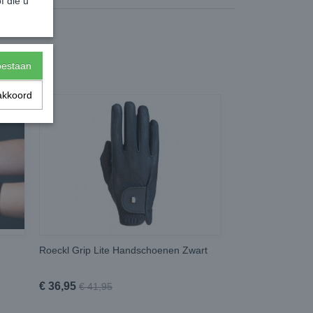
f die u
toestaan
akkoord
Roeckl Grip Lite Handschoenen Zwart
€ 36,95
€ 41,95