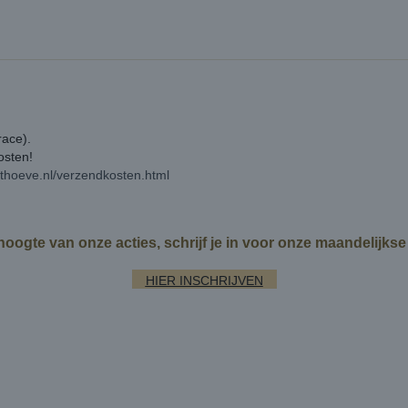
race).
kosten!
rthoeve.nl/verzendkosten.html
 hoogte van onze acties, schrijf je in voor onze maandelijks
HIER INSCHRIJVEN