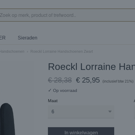
TER
Sieraden
Handschoenen
›
Roeckl Lorraine Handschoenen Zwart
Roeckl Lorraine Ha
€ 28,38
€ 25,95
(inclusief btw 21%)
✓
Op voorraad
Maat
In winkelwagen