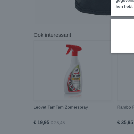
gegevens 
hen hebt 
Ook interessant
Leovet TamTam Zomerspray
Rambo F
€ 19,95
€ 35,95
€ 25,45