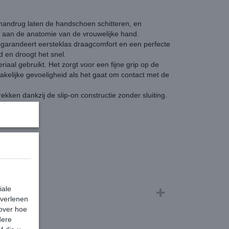
 handrug laten de handschoen schitteren, en
 aan de anatomie van de vrouwelijke hand.
 garandeert eersteklas draagcomfort en een perfecte
 en droogt het snel.
aal gebruikt. Het zorgt voor een fijne grip op de
kelijke gevoeligheid als het gaat om contact met de
kken dankzij de slip-on constructie zonder sluiting.
iale
 verlenen
 over hoe
dere