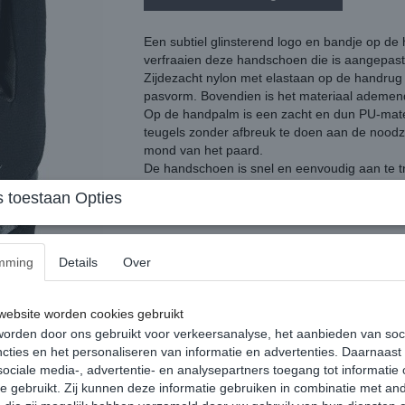
Een subtiel glinsterend logo en bandje op de
verfraaien deze handschoen die is aangepast
Zijdezacht nylon met elastaan op de handrug
pasvorm. Bovendien is het materiaal ademend
Op de handpalm is een zacht en dun PU-materi
teugels zonder afbreuk te doen aan de noodza
mond van het paard.
De handschoen is snel en eenvoudig aan te tre
Bevat geen leer.
 toestaan Opties
Machinewasbaar op 30°C
mming
Details
Over
ebsite worden cookies gebruikt
orden door ons gebruikt voor verkeersanalyse, het aanbieden van soc
Reacties
cties en het personaliseren van informatie en advertenties. Daarnaast
ociale media-, advertentie- en analysepartners toegang tot informatie
te gebruikt. Zij kunnen deze informatie gebruiken in combinatie met an