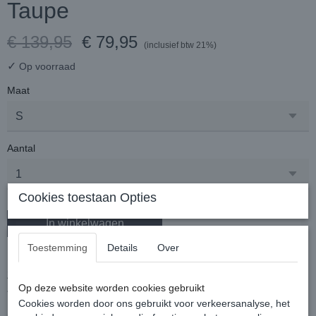
Taupe
€ 139,95
€ 79,95
(inclusief btw 21%)
✓
Op voorraad
Maat
Aantal
Cookies toestaan Opties
In winkelwagen
Toestemming
Details
Over
Een warme lange winterjas van extra waterafstotend materiaal.
Zowel de capuchon zelf als het imitatiebont op de capuchon is
Op deze website worden cookies gebruikt
afneembaar.
Uitgevoerd met waterafstotende ritsen, en warm fleecebont aan de
Cookies worden door ons gebruikt voor verkeersanalyse, het