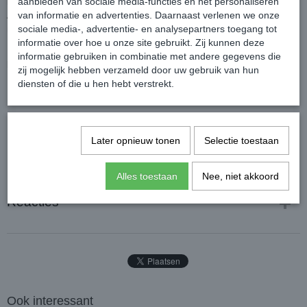
bovenste helft van de binnenkant.
aanbieden van sociale media-functies en het personaliseren
Aan de achterkant heeft de jas splitten, zodat de bewegingsvrijheid
van informatie en advertenties. Daarnaast verlenen we onze
niet beperkt wordt.
sociale media-, advertentie- en analysepartners toegang tot
Kleur: Taupe
informatie over hoe u onze site gebruikt. Zij kunnen deze
informatie gebruiken in combinatie met andere gegevens die
Materiaal:
100% polyester
zij mogelijk hebben verzameld door uw gebruik van hun
diensten of die u hen hebt verstrekt.
Later opnieuw tonen
Selectie toestaan
Alles toestaan
Nee, niet akkoord
Reacties
Ook interessant