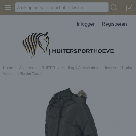
Inloggen
Registreren
Home
›
Alles voor de RUITER
›
Kleding & Accessoires
›
Jassen
›
Horka
Winterjas Glacier Taupe