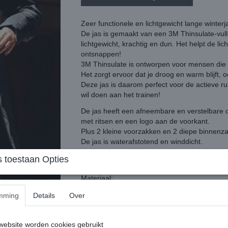
Zeer functionele en lichtgewicht lange winterj
De jas is gemaakt van een 3M Thinsulate-vull
lichtgewicht, krachtig en dun. Het helpt de li
ontsnappen!
3M Thinsulate is ontworpen voor mensen die t
Het zorgt ervoor dat je droog en warm blijft, oo
Deze jas is daarom perfect voor de actieve r
wil doen aan het trainen!
De jas heeft een afneembare en verstelbare c
met ritsen en een logo aan de voorkant.
Plus 2 kleine voorzakken en 2 diepe binnenzak
De jas is waterafstotend en winddicht.
Kleur: Zwart
 toestaan Opties
Pasvorm: valt wat kleiner
Materiaal:
Buitenlaag: 100% polyester.
mming
Details
Over
Vulling: 3M Thinsulate Medium Warmte
Voering lichaam: 100% polyester
ebsite worden cookies gebruikt