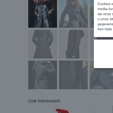
Cookies w
media-fun
we onze s
u onze si
gegevens 
hen hebt 
Ook interessant