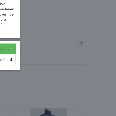
iale
 verlenen
 over hoe
dere
f die u
toestaan
akkoord