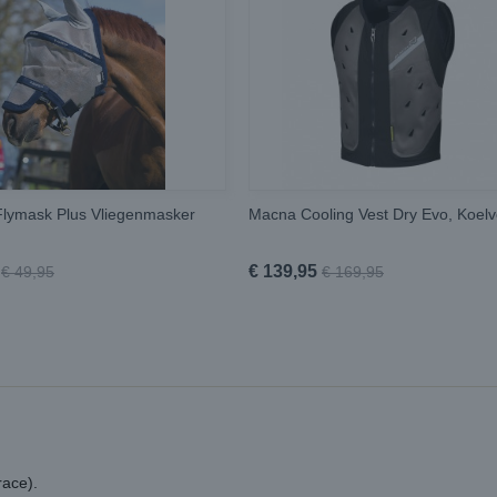
lymask Plus Vliegenmasker
Macna Cooling Vest Dry Evo, Koelv
€ 139,95
€ 49,95
€ 169,95
race).