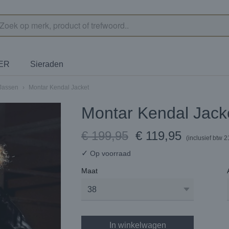
TER
Sieraden
Jassen
›
Montar Kendal Jacket
Montar Kendal Jack
€ 199,95
€ 119,95
(inclusief btw 
✓
Op voorraad
Maat
In winkelwagen