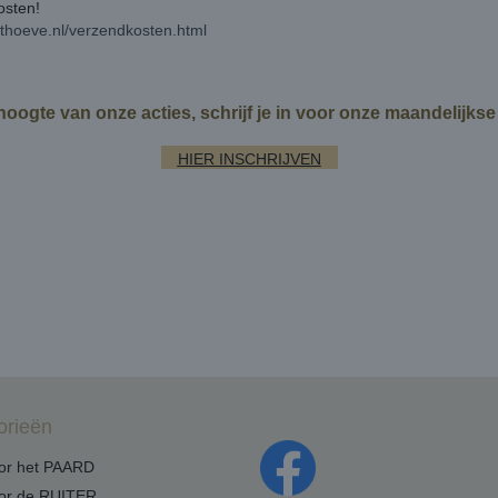
kosten!
rthoeve.nl/verzendkosten.html
 hoogte van onze acties, schrijf je in voor onze maandelijks
HIER INSCHRIJVEN
orieën
oor het PAARD
oor de RUITER