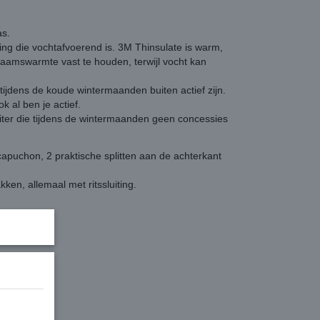
as.
ing die vochtafvoerend is. 3M Thinsulate is warm,
chaamswarmte vast te houden, terwijl vocht kan
ijdens de koude wintermaanden buiten actief zijn.
k al ben je actief.
uiter die tijdens de wintermaanden geen concessies
apuchon, 2 praktische splitten aan de achterkant
ken, allemaal met ritssluiting.