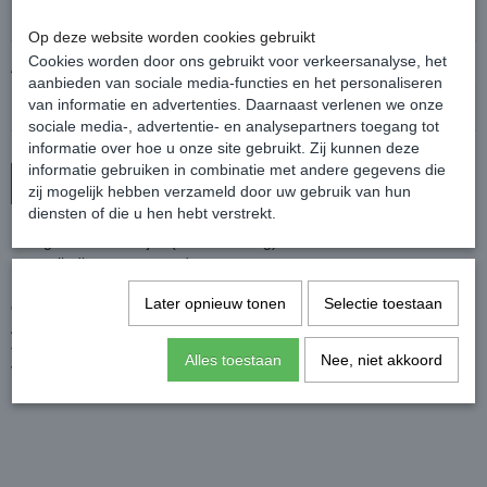
Op deze website worden cookies gebruikt
Cookies worden door ons gebruikt voor verkeersanalyse, het
Aantal
aanbieden van sociale media-functies en het personaliseren
van informatie en advertenties. Daarnaast verlenen we onze
sociale media-, advertentie- en analysepartners toegang tot
informatie over hoe u onze site gebruikt. Zij kunnen deze
informatie gebruiken in combinatie met andere gegevens die
In winkelwagen
zij mogelijk hebben verzameld door uw gebruik van hun
diensten of die u hen hebt verstrekt.
Lichtgewicht damesjas (zonder vulling) die wind- en waterdicht is
met volledig getapete naden.
De jas heeft twee steekzakken met ritssluiting, een binnenzak en
Later opnieuw tonen
Selectie toestaan
een afneembare capuchon met rits.
Aan de binnenkant van de taille heeft de jas een elastisch
trekkoord.
Alles toestaan
Nee, niet akkoord
Ventilatieopening op de rug met magneetsluiting.
Kleur: Navy