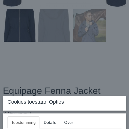
Equipage Fenna Jacket
Cookies toestaan Opties
€ 129,95
€ 59,95
(inclusief btw 21%)
✓
Op voorraad
Toestemming
Details
Over
Maat