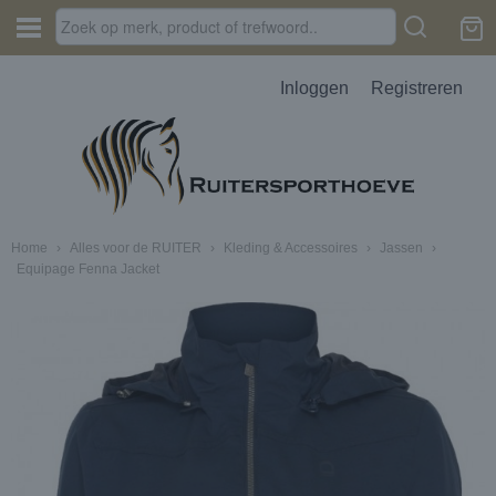
Inloggen
Registreren
Home
›
Alles voor de RUITER
›
Kleding & Accessoires
›
Jassen
›
Equipage Fenna Jacket