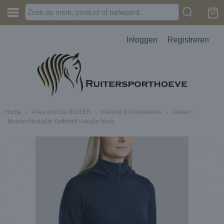
Inloggen
Registreren
Home
›
Alles voor de RUITER
›
Kleding & Accessoires
›
Jassen
›
Montar MoAddie Softshell Hoodie Navy