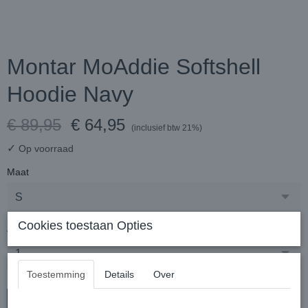
Montar MoAddie Softshell
Hoodie Navy
€ 89,95
€ 64,95
(inclusief btw 21%)
✓
Op voorraad
Maat
Cookies toestaan Opties
Aantal
Toestemming
Details
Over
In winkelwagen