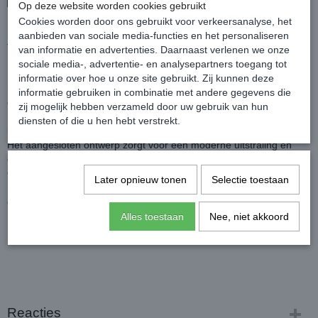
Op deze website worden cookies gebruikt
Cookies worden door ons gebruikt voor verkeersanalyse, het
Deze Montar softshell hoodie combineert stijl met praktische
aanbieden van sociale media-functies en het personaliseren
functionaliteit, ideaal voor zowel rijden als dagelijks gebruik.
van informatie en advertenties. Daarnaast verlenen we onze
sociale media-, advertentie- en analysepartners toegang tot
De jas heeft een handige 2-weg ritssluiting, steekzakken met
informatie over hoe u onze site gebruikt. Zij kunnen deze
ritssluiting en de rand van de capuchon heeft kleine kristallen, voor
informatie gebruiken in combinatie met andere gegevens die
een luxe en verfijnde uitstraling.
zij mogelijk hebben verzameld door uw gebruik van hun
De softshell stof houdt je warm zonder de bewegingsvrijheid te
diensten of die u hen hebt verstrekt.
beperken.
Het aangesloten ontwerp zorgt voor een moderne uitstraling en
optimaal comfort.
Gemaakt van 92% polyester en 8% elastaan, het elastische
Later opnieuw tonen
Selectie toestaan
materiaal zorgt voor bewegingvrijheid, een comfortabele pasvorm
en een goed ademend vermogen.
Kleur: Navy
Alles toestaan
Nee, niet akkoord
Reacties