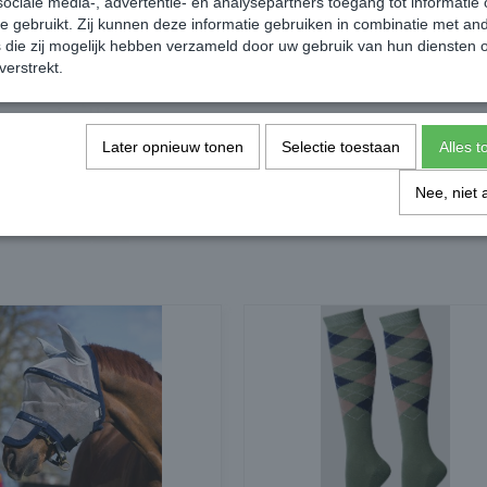
ociale media-, advertentie- en analysepartners toegang tot informatie
te gebruikt. Zij kunnen deze informatie gebruiken in combinatie met an
die zij mogelijk hebben verzameld door uw gebruik van hun diensten o
verstrekt.
Later opnieuw tonen
Selectie toestaan
Alles 
Nee, niet 