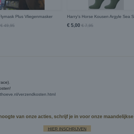
lymask Plus Vliegenmasker
Harry's Horse Kousen Argyle Sea 
€ 5,00
€ 49,95
€ 7,95
race).
kosten!
rthoeve.nl/verzendkosten.html
 hoogte van onze acties, schrijf je in voor onze maandelijks
HIER INSCHRIJVEN