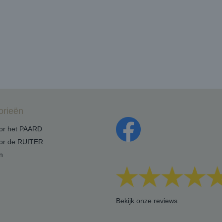
orieën
oor het PAARD
oor de RUITER
n
Bekijk onze reviews