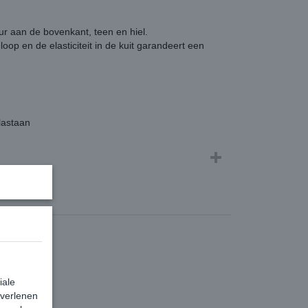
r aan de bovenkant, teen en hiel.
oop en de elasticiteit in de kuit garandeert een
lastaan
iale
 verlenen