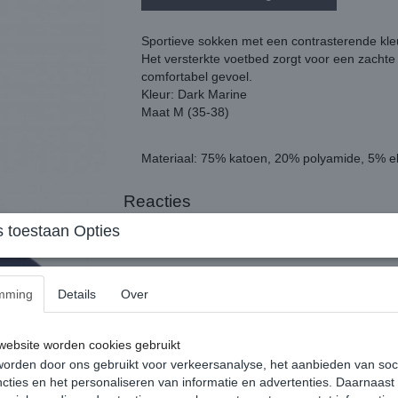
Sportieve sokken met een contrasterende kleu
Het versterkte voetbed zorgt voor een zachte l
comfortabel gevoel.
Kleur: Dark Marine
Maat M (35-38)
Materiaal: 75% katoen, 20% polyamide, 5% e
Reacties
 toestaan Opties
mming
Details
Over
ebsite worden cookies gebruikt
orden door ons gebruikt voor verkeersanalyse, het aanbieden van soc
cties en het personaliseren van informatie en advertenties. Daarnaast