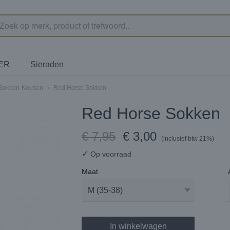
TER
Sieraden
Sokken-Kousen
›
Red Horse Sokken
Red Horse Sokken
€ 7,95
€ 3,00
(inclusief btw 21%)
✓
Op voorraad
Maat
In winkelwagen