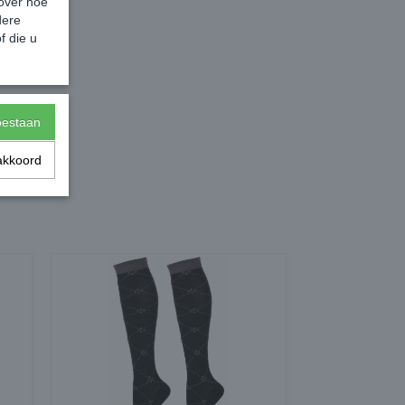
 over hoe
dere
f die u
toestaan
akkoord