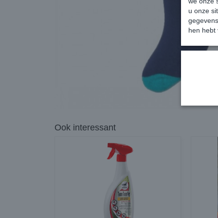
we onze s
u onze si
gegevens 
hen hebt 
Ook interessant