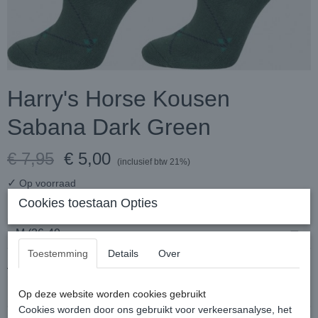
Harry's Horse Kousen
Sabana Dark Green
€ 7,95
€ 5,00
(inclusief btw 21%)
✓
Op voorraad
Cookies toestaan Opties
Maat
Toestemming
Details
Over
Aantal
Op deze website worden cookies gebruikt
Cookies worden door ons gebruikt voor verkeersanalyse, het