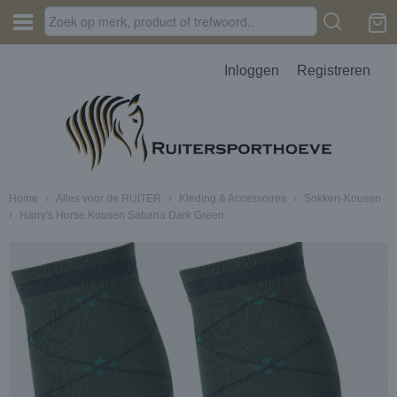
Inloggen
Registreren
Home
›
Alles voor de RUITER
›
Kleding & Accessoires
›
Sokken-Kousen
›
Harry's Horse Kousen Sabana Dark Green