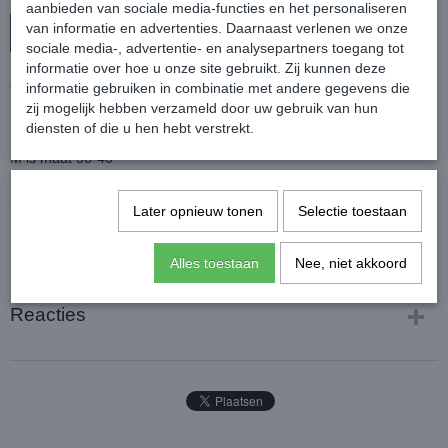
aanbieden van sociale media-functies en het personaliseren
van informatie en advertenties. Daarnaast verlenen we onze
In winkelwagen
sociale media-, advertentie- en analysepartners toegang tot
informatie over hoe u onze site gebruikt. Zij kunnen deze
Comfortabele kousen met ruit motief.
informatie gebruiken in combinatie met andere gegevens die
Met een goede pasvorm en een badstof voet.
zij mogelijk hebben verzameld door uw gebruik van hun
Kleur: Dark Green
diensten of die u hen hebt verstrekt.
M is maat 36-40
L is maat 41-43
75% katoen, 20% nylon, 5% elastan
Later opnieuw tonen
Selectie toestaan
Alles toestaan
Nee, niet akkoord
Reacties