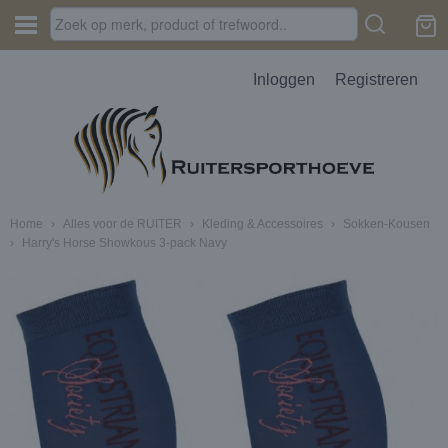
Inloggen
Registreren
Home
›
Alles voor de RUITER
›
Kleding & Accessoires
›
Sokken-Kousen
›
Harry's Horse Showkous 3-pack Navy