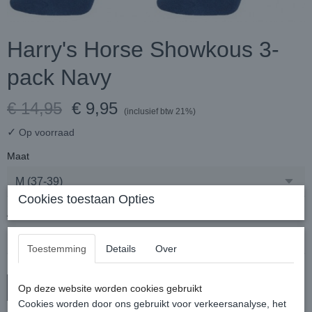
Harry's Horse Showkous 3-
pack Navy
€ 14,95
€ 9,95
(inclusief btw 21%)
✓
Op voorraad
Maat
Cookies toestaan Opties
Aantal
Toestemming
Details
Over
In winkelwagen
Op deze website worden cookies gebruikt
Cookies worden door ons gebruikt voor verkeersanalyse, het