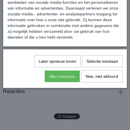
aanbieden van sociale media-functies en het personaliseren
3 paar dunne sokken voor in rijlaarzen, prettig aan de voet en
van informatie en advertenties. Daarnaast verlenen we onze
extreem dun aan het been.
sociale media-, advertentie- en analysepartners toegang tot
Voorzien van een panty beenstuk en katoenen voetstuk.
informatie over hoe u onze site gebruikt. Zij kunnen deze
Kleur: Midnight Navy (Donkerblauw)
informatie gebruiken in combinatie met andere gegevens die
Alleen nog beschikbaar in maat:
zij mogelijk hebben verzameld door uw gebruik van hun
M: 37-39
diensten of die u hen hebt verstrekt.
L: 40-42
61% nylon, 33% katoen, 6% spandex
Later opnieuw tonen
Selectie toestaan
Alles toestaan
Nee, niet akkoord
Reacties