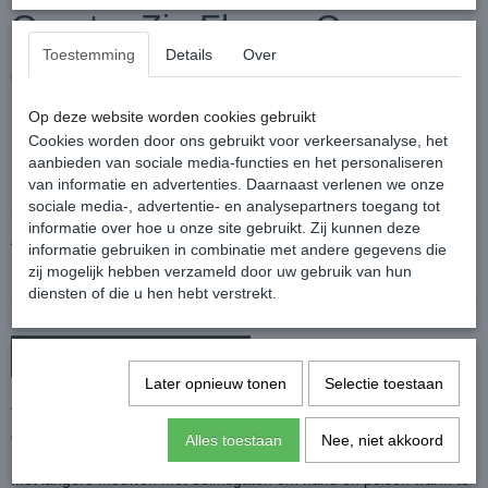
Quarter Zip Fleece Ocean
Toestemming
Details
Over
€ 59,95
€ 24,95
(inclusief btw 21%)
✓
Op voorraad
Op deze website worden cookies gebruikt
Cookies worden door ons gebruikt voor verkeersanalyse, het
Maat
aanbieden van sociale media-functies en het personaliseren
van informatie en advertenties. Daarnaast verlenen we onze
sociale media-, advertentie- en analysepartners toegang tot
informatie over hoe u onze site gebruikt. Zij kunnen deze
Aantal
informatie gebruiken in combinatie met andere gegevens die
zij mogelijk hebben verzameld door uw gebruik van hun
diensten of die u hen hebt verstrekt.
In winkelwagen
Later opnieuw tonen
Selectie toestaan
Technisch shirt met lange mouwen die aan de binnenkant is
geborsteld voor extra zachtheid en warmte!
Alles toestaan
Nee, niet akkoord
Het shirt is ademend, antibacterieel en vochtafvoerend.
Met langere mouwen met duimsgaten om hand en polsen warm te