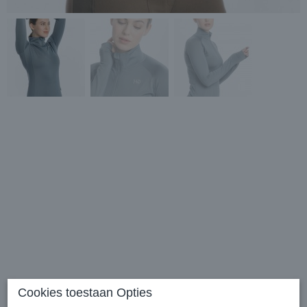
Horseware Thea Tech
Cookies toestaan Opties