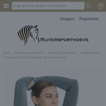
Inloggen
Registreren
Home
›
Alles voor de RUITER
›
Kleding & Accessoires
›
Vesten & Shirts
›
Horseware Thea Tech Quarter Zip Fleece Ocean