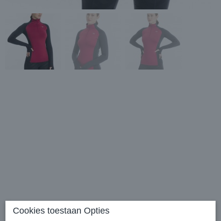
Horseware Thea Tech
Cookies toestaan Opties