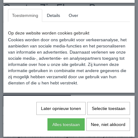
Quarter Zip Fleece Berry
Toestemming
Details
Over
€ 59,95
€ 19,95
(inclusief btw 21%)
✓
Op voorraad
Op deze website worden cookies gebruikt
Cookies worden door ons gebruikt voor verkeersanalyse, het
Maat
aanbieden van sociale media-functies en het personaliseren
van informatie en advertenties. Daarnaast verlenen we onze
sociale media-, advertentie- en analysepartners toegang tot
informatie over hoe u onze site gebruikt. Zij kunnen deze
Aantal
informatie gebruiken in combinatie met andere gegevens die
zij mogelijk hebben verzameld door uw gebruik van hun
diensten of die u hen hebt verstrekt.
In winkelwagen
Later opnieuw tonen
Selectie toestaan
Technisch shirt met lange mouwen die aan de binnenkant is
geborsteld voor extra zachtheid en warmte!
Alles toestaan
Nee, niet akkoord
Het shirt is ademend, antibacterieel en vochtafvoerend.
Met langere mouwen met duimsgaten om hand en polsen warm te