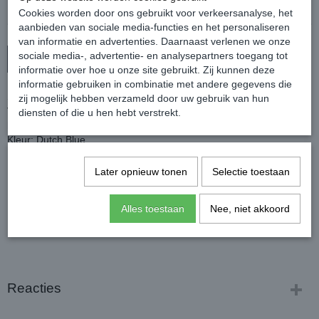
Cookies worden door ons gebruikt voor verkeersanalyse, het
aanbieden van sociale media-functies en het personaliseren
van informatie en advertenties. Daarnaast verlenen we onze
sociale media-, advertentie- en analysepartners toegang tot
In winkelwagen
informatie over hoe u onze site gebruikt. Zij kunnen deze
informatie gebruiken in combinatie met andere gegevens die
Sportief en comfortabel shirt met lange mouwen.
zij mogelijk hebben verzameld door uw gebruik van hun
Voorzien van een opstaande kraag, een korte ritssluiting en een
diensten of die u hen hebt verstrekt.
hoefijzer logo op de linkerborst.
Kleur: Dutch Blue
Materiaal: 90% polyester, 10% elastan.
Later opnieuw tonen
Selectie toestaan
Alles toestaan
Nee, niet akkoord
Reacties