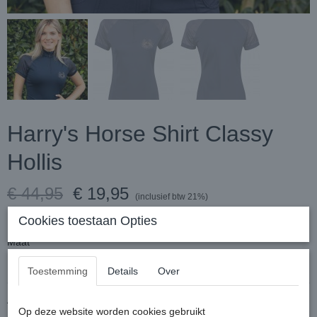
Harry's Horse Shirt Classy
Hollis
€ 44,95
€ 19,95
(inclusief btw 21%)
✓
Op voorraad
Cookies toestaan Opties
Maat
Toestemming
Details
Over
Aantal
Op deze website worden cookies gebruikt