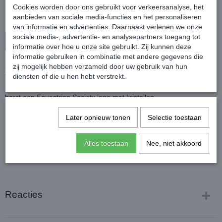
Cookies worden door ons gebruikt voor verkeersanalyse, het
aanbieden van sociale media-functies en het personaliseren
van informatie en advertenties. Daarnaast verlenen we onze
sociale media-, advertentie- en analysepartners toegang tot
In winkelwagen
informatie over hoe u onze site gebruikt. Zij kunnen deze
informatie gebruiken in combinatie met andere gegevens die
zij mogelijk hebben verzameld door uw gebruik van hun
Chique shirt met een korte mouw.
diensten of die u hen hebt verstrekt.
Tevens voorzien van een opstaande kraag met een korte
ritssluiting, mouwtjes met een leuke goudkleurige print en op de
borst een Equestrian Society logo met kristallen.
Kleur: Blueberry
Later opnieuw tonen
Selectie toestaan
Samenstelling: 93% polyester / 7% elastan.
Alles toestaan
Nee, niet akkoord
Reacties