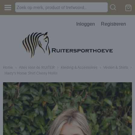
Inloggen
Registreren
Home
›
Alles voor de RUITER
›
Kleding & Accessoires
›
Vesten & Shirts
›
Harry's Horse Shirt Classy Hollis