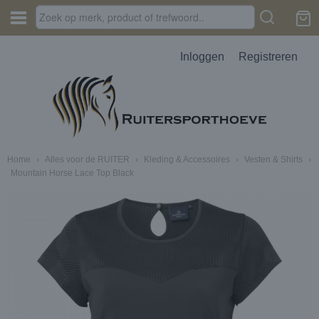
Inloggen
Registreren
Home
›
Alles voor de RUITER
›
Kleding & Accessoires
›
Vesten & Shirts
›
Mountain Horse Lace Top Black