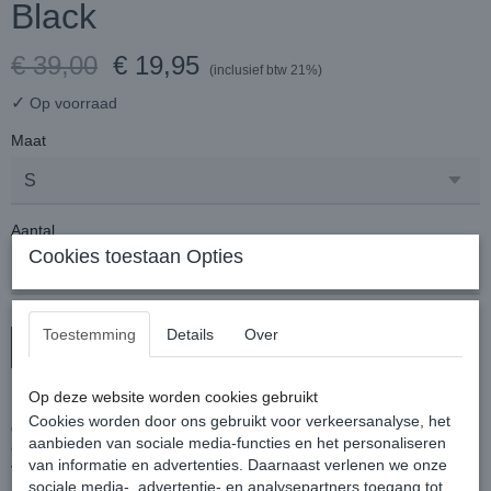
Black
€ 39,00
€ 19,95
(inclusief btw 21%)
✓
Op voorraad
Maat
Aantal
Cookies toestaan Opties
Toestemming
Details
Over
In winkelwagen
Op deze website worden cookies gebruikt
Elegante, vrouwelijke top met korte mouwen en subtiele kanten
Cookies worden door ons gebruikt voor verkeersanalyse, het
details.
aanbieden van sociale media-functies en het personaliseren
Gemaakt van een technische stof die vochtregulerend is.
van informatie en advertenties. Daarnaast verlenen we onze
Voorzien van een drukknoopsluiting bij de hals en een decoratief
sociale media-, advertentie- en analysepartners toegang tot