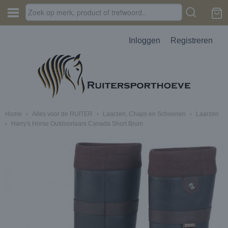
Inloggen
Registreren
Home
›
Alles voor de RUITER
›
Laarzen, Chaps en Schoenen
›
Laarzen
›
Harry's Horse Outdoorlaars Canada Short Bruin