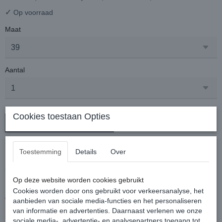
✓
Op voorraad
Maat
Aantal
Cookies toestaan Opties
In winkelwagen
Eigentijdse korte outdoorlaars met rubberen zool.
Toestemming
Details
Over
Uitgevoerd in volleder en met een water afstotende buitenzijde
(volgens DIN60-standaard).
De binnenzijde is compleet gevoerd met waterdicht materiaal.
Op deze website worden cookies gebruikt
De voet is geheel gevoerd met een speciaal membraan welke
Cookies worden door ons gebruikt voor verkeersanalyse, het
voorkomt dat water in de laars komt.
aanbieden van sociale media-functies en het personaliseren
Kleur: Bruin
van informatie en advertenties. Daarnaast verlenen we onze
Pasvorm: valt wat ruimer
sociale media-, advertentie- en analysepartners toegang tot