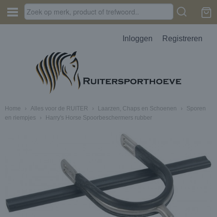
Inloggen
Registreren
Home
›
Alles voor de RUITER
›
Laarzen, Chaps en Schoenen
›
Sporen
en riempjes
›
Harry's Horse Spoorbeschermers rubber