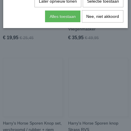
Later opnieuw tonen
Selectie toestaan
Alles toestaan
Nee, niet akkoord
Leovet TamTam Zomerspray
Rambo Flymask Plus
Vliegenmasker
€ 19,95
€ 35,95
€ 25,45
€ 49,95
Harry's Horse Sporen Knop set,
Harry's Horse Sporen knop
verchroomd / rubber + riem
Strass RVS